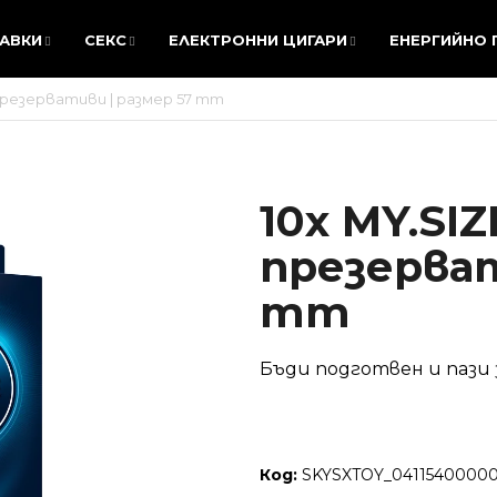
АВКИ
СЕКС
ЕЛЕКТРОННИ ЦИГАРИ
ЕНЕРГИЙНО
АВКИ
СЕКС
ЕЛЕКТРОННИ ЦИГАРИ
ЕНЕРГИЙНО
 презервативи | размер 57 mm
КАКВО ТЪРСИТЕ?
10x MY.SIZ
ТЪРСЕНЕ
презерват
mm
Препоръчваме
Бъди подготвен и пази 
Код:
SKYSXTOY_0411540000