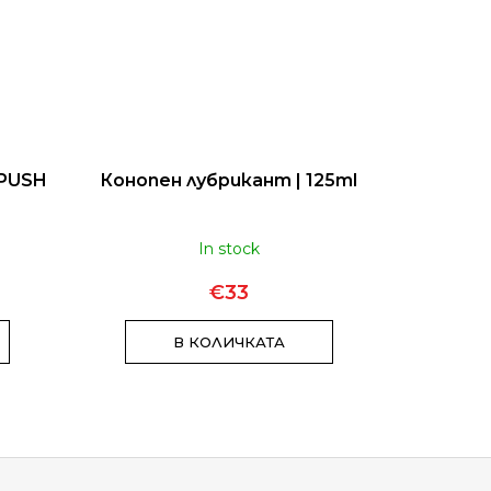
 PUSH
Конопен лубрикант | 125ml
Konopný 
In stock
€33
В КОЛИЧКАТА