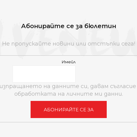
Абонирайте се за бюлетин
Не пропускайте новини или отстъпки сега!
Имейл
 изпращането на данните си, давам съгласие 
обработката на личните ми данни.
АБОНИРАЙТЕ СЕ ЗА