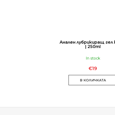
 lubrikant na vodní bázi
Анален лубрикиращ гел
| 100ml
| 250ml
Sold out
In stock
€12
€19
В КОЛИЧКАТА
В КОЛИЧКАТА