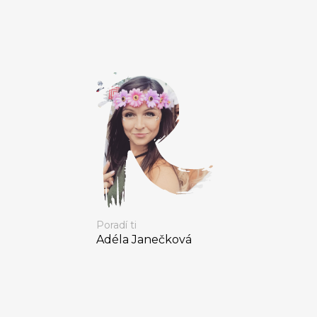
Poradí ti
Adéla Janečková