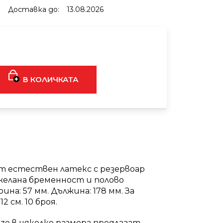
Доставка до:
13.08.2026
AL MIX RASPBERRY
 AROMATIC STICK
€9
В КОЛИЧКАТА
т естествен латекс с резервоар
елана бременност и полово
на: 57 мм. Дължина: 178 мм. За
12 см. 10 броя.
ze в няколко размера предлагат