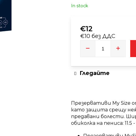
In stock
EUPHORIA T9HC ЦВЯТ LIMONCELLO 3
T9HC HERB
G
CHEMDAWG
€28
€12
€10 без ДДС
Измерване
на
цената:
Гледайте
Презервативи My Size о
като защита срещу неж
предавани болести. Шири
обиколка на пениса: 11.5 - 
Презервативи My.Si