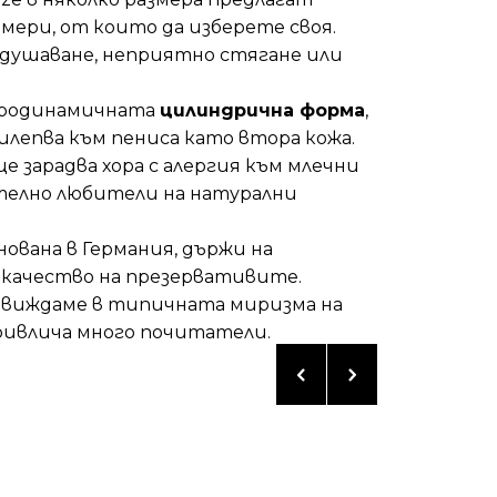
мери, от които да изберете своя.
задушаване, неприятно стягане или
аеродинамичната
цилиндрична форма
,
лепва към пениса като втора кожа.
е зарадва хора с алергия към млечни
телно любители на натурални
нована в Германия, държи на
 качество на презервативите.
 виждаме в типичната миризма на
привлича много почитатели.