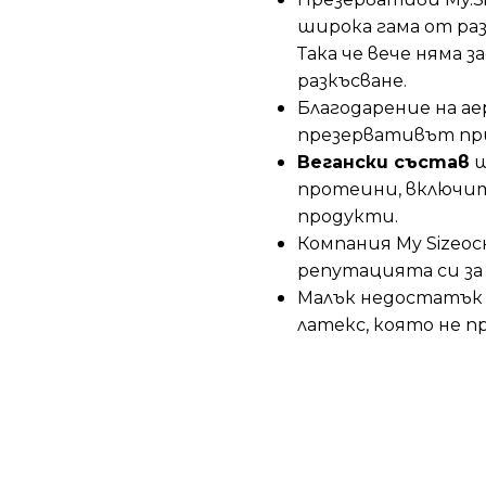
широка гама от раз
Така че вече няма 
разкъсване.
Благодарение на 
презервативът при
Вегански състав
щ
протеини, включи
продукти.
Компания My Sizeос
репутацията си за
Малък недостатък
латекс, която не 