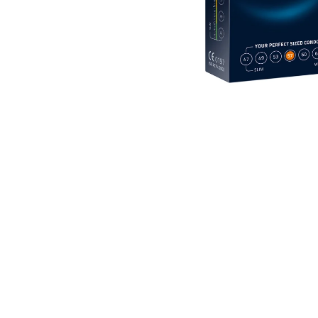
EUPHORIA T9HC ЦВЯТ WHITE WIDOW
1 G
€11