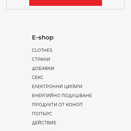
б
р
о
я
в
E-shop
а
н
CLOTHES
е
СТРАНИ
ДОБАВКИ
СЕКС
ЕЛЕКТРОННИ ЦИГАРИ
ЕНЕРГИЙНО ПОДУШВАНЕ
ПРОДУКТИ ОТ КОНОП
ПОПЪРС
ДЕЙСТВИЕ