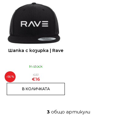
Т
И
Т
Е
Шапка с козирка | Rave
In stock
€37
–56 %
€16
В КОЛИЧКАТА
3
общо артикули
К
о
н