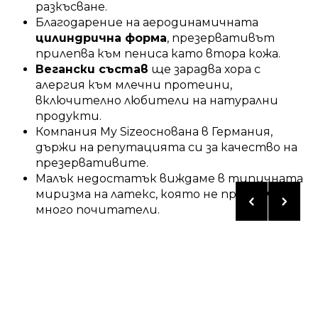
разкъсване.
Благодарение на аеродинамичната
цилиндрична форма
, презервативът
прилепва към пениса като втора кожа.
Вегански състав
ще зарадва хора с
алергия към млечни протеини,
включително любители на натурални
продукти.
Компания My Sizeоснована в Германия,
държи на репутацията си за качество на
презервативите.
Малък недостатък виждаме в типичната
миризма на латекс, която не привлича
много почитатели.