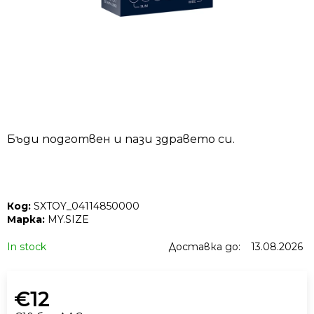
ТЪРСЕНЕ
П
Бъди подготвен и пази здравето си.
р
е
п
о
Код:
SXTOY_04114850000
р
Марка:
MY.SIZE
ъ
ч
In stock
Доставка до:
13.08.2026
в
а
€12
м