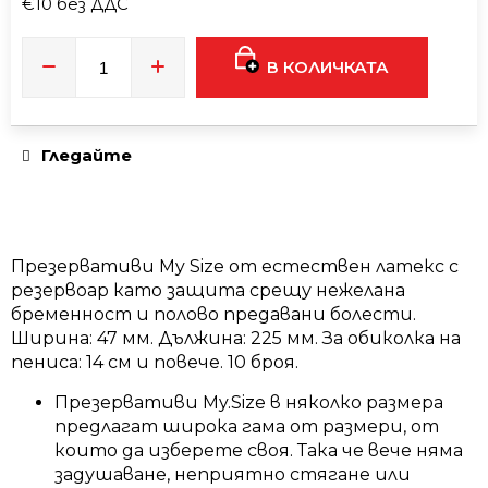
е
€10 без ДДС
Измерване
на
В КОЛИЧКАТА
T9HC
цената:
HERBAL
MIX
RASPBERRY
CHEMDAWG
AROMATIC
Гледайте
STICK
€9
Презервативи My Size от естествен латекс с
резервоар като защита срещу нежелана
бременност и полово предавани болести.
Ширина: 47 мм. Дължина: 225 мм. За обиколка на
пениса: 14 см и повече. 10 броя.
Презервативи My.Size в няколко размера
предлагат широка гама от размери, от
които да изберете своя. Така че вече няма
задушаване, неприятно стягане или