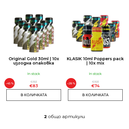
е
С
КАЛЪФ
П
ЗА
И
ВЕТРИЛО
|
С
СВЕТЕЩ
ЧЕРЕН
Ъ
LUMINOUS
К
€33
Н
Original Gold 30ml | 10x
KLASIK 10ml Poppers pack
А
изгодна опаковка
| 10x mix
П
In stock
In stock
Р
€153
€103
О
–45 %
–28 %
€83
€74
Д
В КОЛИЧКАТА
В КОЛИЧКАТА
У
К
Т
2
общо артикули
К
И
о
Т