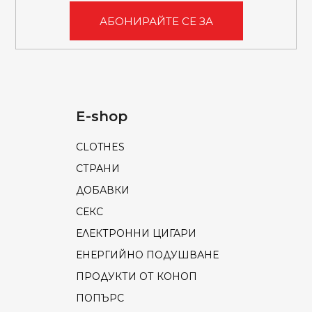
з
АБОНИРАЙТЕ СЕ ЗА
б
р
о
я
в
E-shop
а
н
CLOTHES
е
СТРАНИ
ДОБАВКИ
СЕКС
ЕЛЕКТРОННИ ЦИГАРИ
ЕНЕРГИЙНО ПОДУШВАНЕ
ПРОДУКТИ ОТ КОНОП
ПОПЪРС