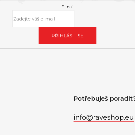
E-mail
PŘIHLÁSIT SE
Potřebuješ poradit
info
@
raveshop.eu