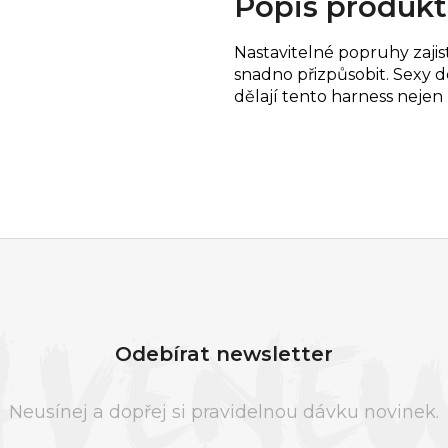
Popis produk
Nastavitelné popruhy zajist
snadno přizpůsobit. Sexy d
dělají tento harness nejen
Odebírat newsletter
Neusínej a dopřej si pravidelnou dávku novinek.