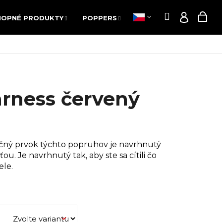
Hledat
Nák
NOPNÉ PRODUKTY
POPPERS
AKCE
Hledat
Nák
NOPNÉ PRODUKTY
POPPERS
AKCE
Přihláš
Přihláš
koš
koš
arness červený
čný prvok týchto popruhov je navrhnutý
ťou. Je navrhnutý tak, aby ste sa cítili čo
ele.
Následující