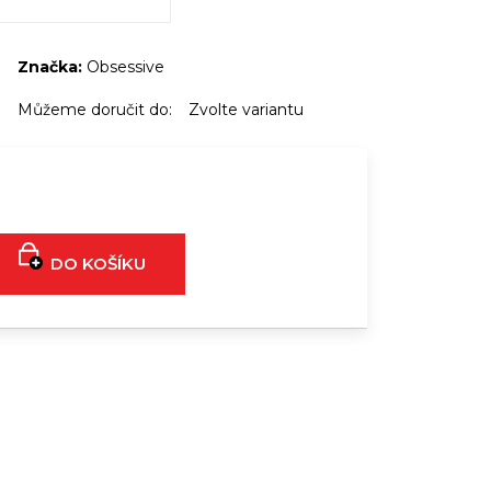
DNÍ NÁHRDELNÍK S
ĚMI NA HRUDI
Značka:
Obsessive
389 Kč
489 Kč
Můžeme doručit do:
Zvolte variantu
DO KOŠÍKU