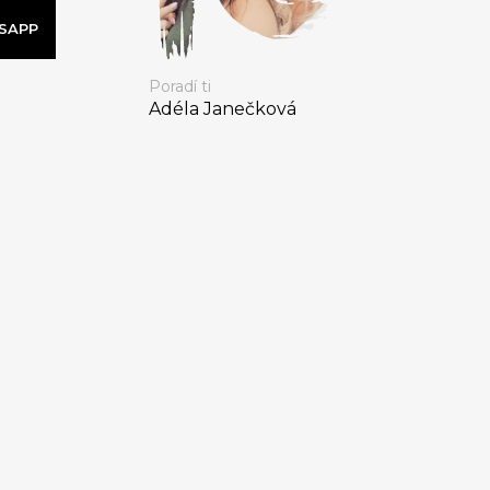
SAPP
Poradí ti
Adéla Janečková