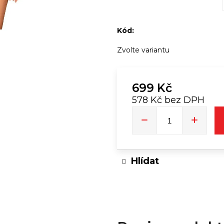
DJ TRIČKO | TIMMY TRUMPET
DÁMSKÝ MÓ
TŘÁSN
Kód:
549 Kč
Zvolte variantu
699 Kč
578 Kč bez DPH
Měrná
cena:
Hlídat