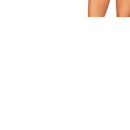
T9HC HERBAL MIX RASPBERRY
CHEMDAWG AROMATIC STICK
229 Kč