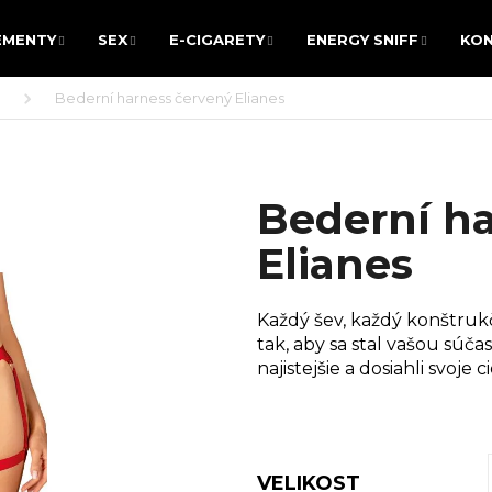
EMENTY
SEX
E-CIGARETY
ENERGY SNIFF
KO
EMENTY
SEX
E-CIGARETY
ENERGY SNIFF
KO
Bederní harness červený Elianes
 POTŘEBUJETE NAJÍT?
Bederní h
HLEDAT
Elianes
Každý šev, každý konštruk
Doporučujeme
tak, aby sa stal vašou súčas
najistejšie a dosiahli svoje ci
VELIKOST