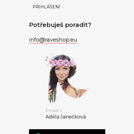
PŘIHLÁŠENÍ
Potřebuješ poradit?
info
@
raveshop.eu
Poradí ti
Adéla Janečková