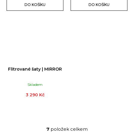
DO KOŠÍKU
DO KOŠÍKU
Flitrované šaty | MIRROR
Skladem
3 290 Kč
7
položek celkem
O