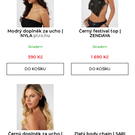
u
I
č
S
u
P
j
R
e
Modrý doplněk za ucho |
Černý festival top |
O
NYLA
pl,ro,hu
ZENDAYA
m
D
e
Skladem
Skladem
U
590 Kč
1 690 Kč
K
T
T9HC
HERBAL
DO KOŠÍKU
DO KOŠÍKU
Ů
MIX
RASPBERRY
CHEMDAWG
AROMATIC
STICK
229
Kč
Černý doplněk za ucho |
Zlatý body chain | SARI