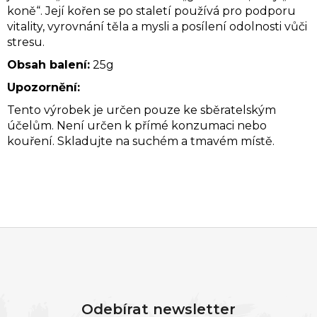
koně“.
Její kořen se po staletí používá pro podporu
vitality, vyrovnání těla a mysli a posílení odolnosti vůči
stresu.
Obsah balení:
25g
Upozornění:
Tento výrobek je určen pouze ke sběratelským
účelům. Není určen k přímé konzumaci nebo
kouření. Skladujte na suchém a tmavém místě.
Z
Á
P
Odebírat newsletter