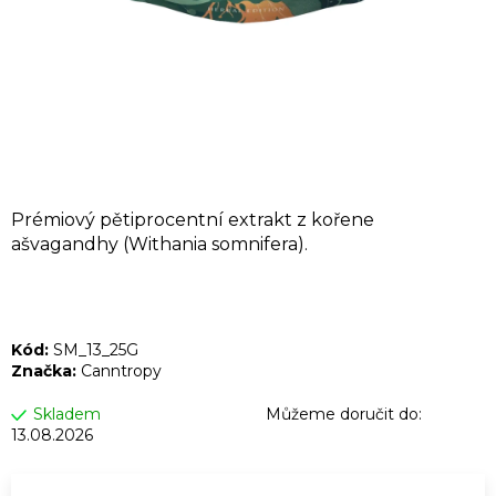
A
J
Í
T
?
Prémiový pětiprocentní extrakt z kořene
ašvagandhy (Withania somnifera).
HLEDAT
Kód:
SM_13_25G
D
Značka:
Canntropy
o
p
Skladem
Můžeme doručit do:
13.08.2026
o
r