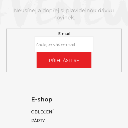
A
T
Neusínej a dopřej si pravidelnou dávku
Í
novinek.
E-mail
PŘIHLÁSIT SE
E-shop
OBLEČENÍ
PÁRTY