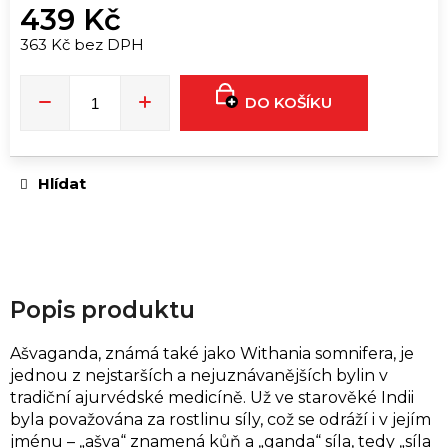
u
439 Kč
č
363 Kč bez DPH
u
Měrná
j
cena:
e
DO KOŠÍKU
m
e
Hlídat
SPODNÍ
DÍL
BIKIN
ALL
BLACK
RAVE
Popis produktu
599
Kč
Ašvaganda, známá také jako Withania somnifera, je
jednou z nejstarších a nejuznávanějších bylin v
tradiční ajurvédské medicíně.
Už ve starověké Indii
byla považována za rostlinu síly, což se odráží i v jejím
jménu – „ašva“ znamená kůň a „ganda“ síla, tedy „síla