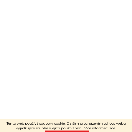
Poradí ti
Adéla Janečková
NAPSAT PŘES WHATSAPP
Vytvořil Shoptet
Copyright 2026
RAVEshop
. Všechna
Tento web používá soubory cookie. Dalším procházením tohoto webu
práva vyhrazena.
vyjadřujete souhlas s jejich používáním.. Více informací
zde
.