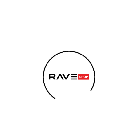
EMENTY
SEX
E-CIGARETY
ENERGY SNIFF
KO
 POTŘEBUJETE NAJÍT?
HLEDAT
ily
nebyly nalezeny...
Doporučujeme
Odebírat newsletter