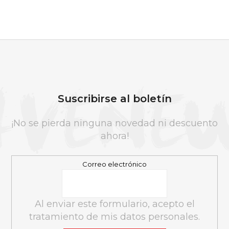
r
ó
o
n
l
e
s
d
P
e
I
l
E
Suscribirse al boletín
i
D
s
E
¡No se pierda ninguna novedad ni descuento
t
P
ahora!
a
Á
d
G
Correo electrónico
o
I
N
A
Al enviar este formulario, acepto el
tratamiento de mis datos personales.