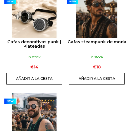
I
HARDCORE
NEW
NEW
|
S
25ML
T
€16
A
D
E
Gafas decorativas punk |
Gafas steampunk de moda
P
Plateadas
R
In stock
In stock
O
€14
€18
D
U
AÑADIR A LA CESTA
AÑADIR A LA CESTA
C
T
O
NEW
S