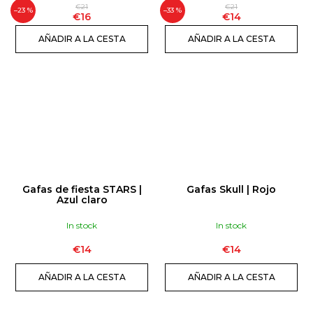
€21
€21
–23 %
–33 %
€16
€14
AÑADIR A LA CESTA
AÑADIR A LA CESTA
Gafas de fiesta STARS |
Gafas Skull | Rojo
Azul claro
In stock
In stock
€14
€14
AÑADIR A LA CESTA
AÑADIR A LA CESTA