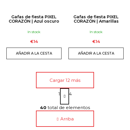
Gafas de fiesta PIXEL
Gafas de fiesta PIXEL
CORAZÓN | Azul oscuro
CORAZÓN | Amarillas
In stock
In stock
€14
€14
AÑADIR A LA CESTA
AÑADIR A LA CESTA
Cargar 12 más
P
1
4
a
C
g
i
40
total de elementos
o
n
n
a
Arriba
t
c
i