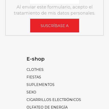
A
Al enviar este formulario, acepto el
tratamiento de mis datos personales.
SUSCRÍBASE A
E-shop
CLOTHES
FIESTAS
SUPLEMENTOS
SEXO
CIGARRILLOS ELECTRÓNICOS
OLFATEO DE ENERGÍA