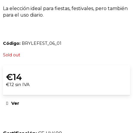
BUSCAR
La elección ideal para fiestas, festivales, pero también
para el uso diario.
EN
R
e
Código:
BRYLEFEST_06_01
c
o
Sold out
m
e
n
€14
d
€12 sin IVA
a
Precio
m
de
la
Ver
o
medida:
s
EUPHORIA