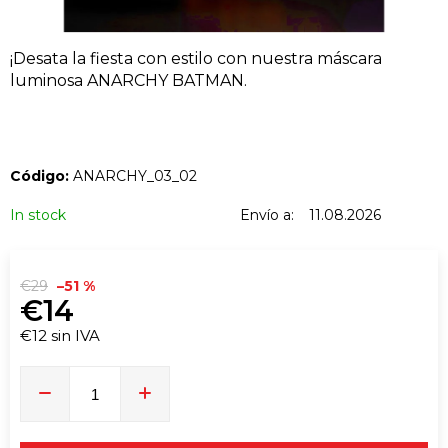
BUSCAR
¡Desata la fiesta con estilo con nuestra máscara
EN
luminosa ANARCHY BATMAN.
R
e
c
o
Código:
ANARCHY_03_02
m
In stock
Envío a:
11.08.2026
e
n
d
€29
–51 %
a
€14
m
€12 sin IVA
o
Precio
s
de
la
medida:
T9HC