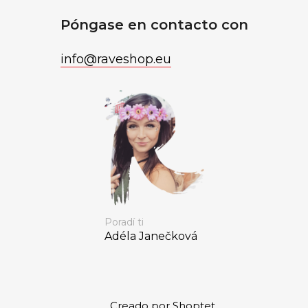
Póngase en contacto con
info
@
raveshop.eu
Poradí ti
Adéla Janečková
Creado por Shoptet