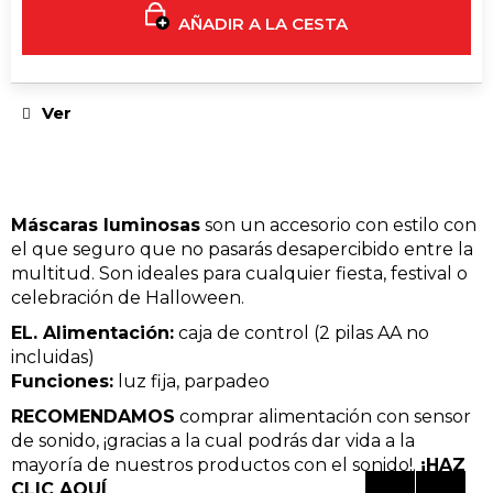
SOLID
BLACK
AÑADIR A LA CESTA
AFGHAN
(1
G)
€11
Ver
Máscaras luminosas
son un accesorio con estilo con
el que seguro que no pasarás desapercibido entre la
multitud. Son ideales para cualquier fiesta, festival o
celebración de Halloween.
EL. Alimentación:
caja de control (2 pilas AA no
incluidas)
Funciones:
luz fija, parpadeo
RECOMENDAMOS
comprar
alimentación con sensor
de sonido
,
¡gracias a la cual podrás dar vida a la
mayoría de nuestros productos con el sonido!
.
¡HAZ
CLIC AQUÍ