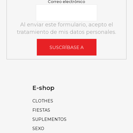
Correo electrónico
I
N
A
Al enviar este formulario, acepto el
tratamiento de mis datos personales.
SUSCRÍBASE A
E-shop
CLOTHES
FIESTAS
SUPLEMENTOS
SEXO