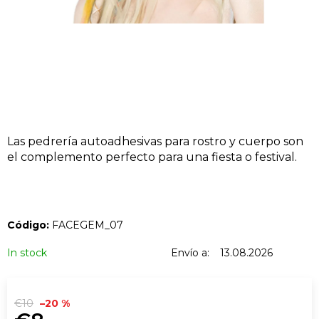
BUSCAR
EN
R
e
c
o
Las pedrería autoadhesivas para rostro y cuerpo son
m
el complemento perfecto para una fiesta o festival.
e
n
d
a
Código:
FACEGEM_07
m
o
In stock
Envío a:
13.08.2026
s
€10
–20 %
RAVE