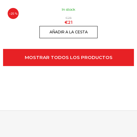
In stock
–25 %
€28
€21
AÑADIR A LA CESTA
MOSTRAR TODOS LOS PRODUCTOS
RELACIONADOS
P