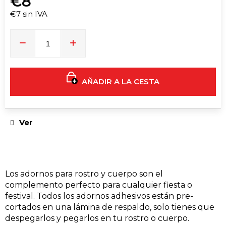
€8
ABANICO
|
€7 sin IVA
NEGRO
Precio
23CM
de
€8
la
medida:
AÑADIR A LA CESTA
Ver
Los adornos para rostro y cuerpo son el
complemento perfecto para cualquier fiesta o
festival. Todos los adornos adhesivos están pre-
cortados en una lámina de respaldo, solo tienes que
despegarlos y pegarlos en tu rostro o cuerpo.