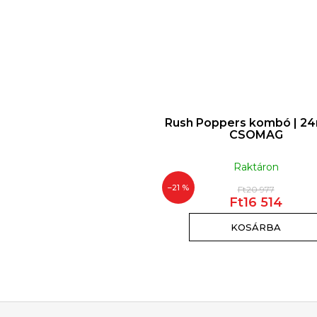
Juice Arany Poppers | 24
Rush Poppers kombó | 24
ml
CSOMAG
Raktáron
Raktáron
–21 %
Ft20 977
Ft5 695
Ft16 514
KOSÁRBA
KOSÁRBA