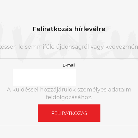
Feliratkozás hírlevélre
késsen le semmiféle újdonságról vagy kedvezmény
E-mail
A küldéssel hozzájárulok személyes adataim
feldolgozásához.
FELIRATKOZÁS