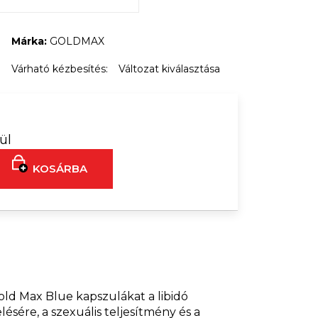
 ROJTOS NYAKLÁNC
Márka:
GOLDMAX
Ft5 845
Ft7 348
Várható kézbesítés:
Változat kiválasztása
ül
KOSÁRBA
old Max Blue kapszulákat a libidó
lésére, a szexuális teljesítmény és a