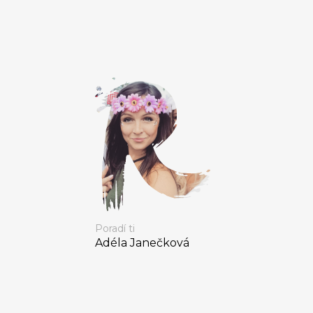
Poradí ti
Adéla Janečková