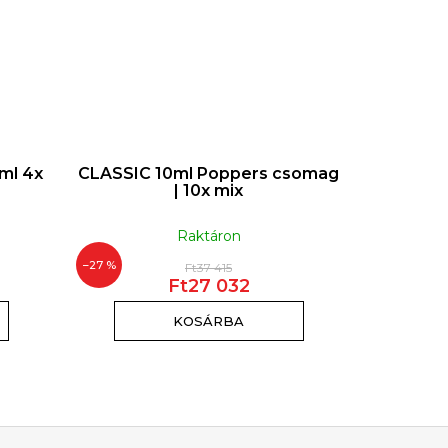
ml 4x
CLASSIC 10ml Poppers csomag
CLASSIC
| 10x mix
Raktáron
–27 %
–27 %
Ft37 415
Ft27 032
KOSÁRBA