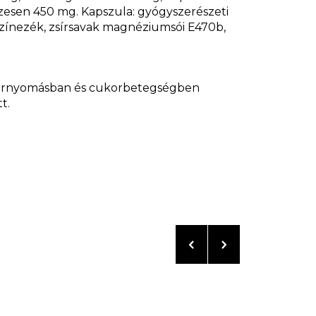
esen 450 mg. Kapszula: gyógyszerészeti
 színezék,
zsírsavak magnéziumsói
E470b,
érnyomásban és cukorbetegségben
t.