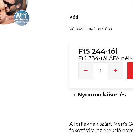
DJ PÓLÓ | TIMMY TRUMPET
TRENDI NŐI
Kód:
Ft8 249
Változat kiválasztása
Ft5 244
-tól
Ft4 334
-tól ÁFA nélk
Egységár:
Nyomon követés
A férfiaknak szánt Men's G
fokozására, az erekció növe