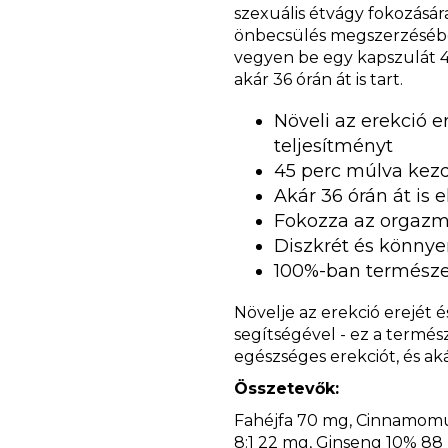
szexuális étvágy fokozására
önbecsülés megszerzéséb
vegyen be egy kapszulát 45 
akár 36 órán át is tart.
Növeli az erekció er
teljesítményt
45 perc múlva kezd
Akár 36 órán át is e
Fokozza az orgazmu
Diszkrét és könny
100%-ban természe
Növelje az erekció erejét 
segítségével - ez a termés
egészséges erekciót, és ak
Összetevők:
Fahéjfa 70 mg, Cinnamomum
8:1 22 mg, Ginseng 10% 88