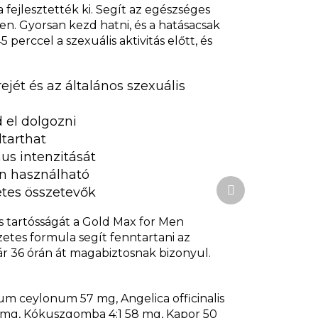
 fejlesztették ki. Segít az egészséges
en.
Gyorsan kezd hatni, és a hatása
csak
perccel a szexuális aktivitás előtt, és
ejét és az általános szexuális
 el dolgozni
ltarthat
s intenzitását
en használható
Következő
tes összetevők
termék
és tartósságát a Gold Max for Men
zetes formula segít fenntartani az
ár 36 órán át magabiztosnak bizonyul.
 ceylonum 57 mg, Angelica officinalis
 mg, Kókuszgomba 4:1 58 mg, Kapor 50