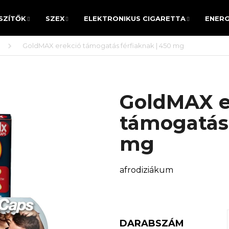
SZÍTŐK
SZEX
ELEKTRONIKUS CIGARETTA
ENERG
SZÍTŐK
SZEX
ELEKTRONIKUS CIGARETTA
ENERG
GoldMAX erekció támogatás férfiaknak | 450 mg
MIT KERES?
GoldMAX e
KERESÉS
támogatás 
mg
Ajánljuk
afrodiziákum
DARABSZÁM