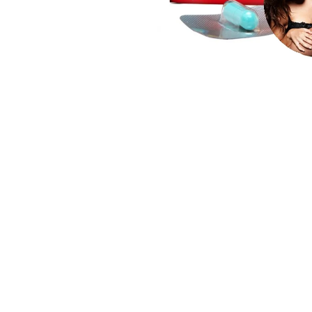
T9HC GYÓGYNÖVÉNYES KEVERÉK
MÁLNA CHEMDAWG AROMÁS RÚD
Ft3 441