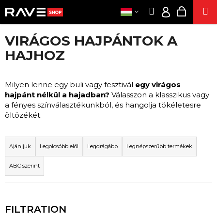
K
Ugrás
Keresés
Kosár
M
a
O
Bejelentk
Vissza
Vissza
fő
S
tartalomhoz
VIRÁGOS HAJPÁNTOK A
Á
RUHÁZA
HUF
M
HAJHOZ
R
/
I
BUL
BEJELENTKE
T
KIEGÉSZÍTŐ
Milyen lenne egy buli vagy fesztivál
egy virágos
K
hajpánt nélkül a hajadban?
Válasszon a klasszikus vagy
E
SZE
a fényes színválasztékunkból, és hangolja tökéletesre
R
öltözékét.
ELEKTRONIKU
E
CIGARETT
T
S
ENERGIASZAGLÁ
E
Ajánljuk
Legolcsóbb elöl
Legdrágább
Legnépszerűbb termékek
?
R
KENDE
ABC szerint
TERMÉKE
M
É
POPPER
K
AK
E