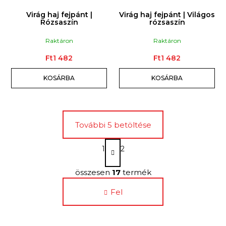
Virág haj fejpánt |
Virág haj fejpánt | Világos
Rózsaszín
rózsaszín
Raktáron
Raktáron
Ft1 482
Ft1 482
KOSÁRBA
KOSÁRBA
További 5 betöltése
L
1
2
a
L
p
o
összesen
17
termék
i
z
s
á
Fel
t
s
a