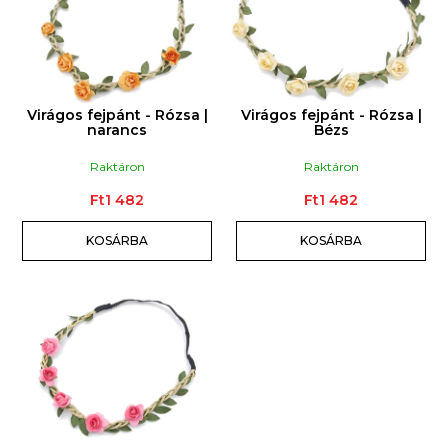
R
M
É
K
E
Virágos fejpánt - Rózsa |
Virágos fejpánt - Rózsa |
K
narancs
Bézs
L
Raktáron
Raktáron
I
Ft1 482
Ft1 482
S
T
KOSÁRBA
KOSÁRBA
Á
J
A