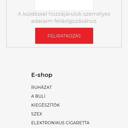
A küldéssel hozzájárulok személyes
adataim feldolgozásához.
FELIRATKOZÁS
E-shop
RUHÁZAT
A BULI
KIEGÉSZÍTŐK
SZEX
ELEKTRONIKUS CIGARETTA