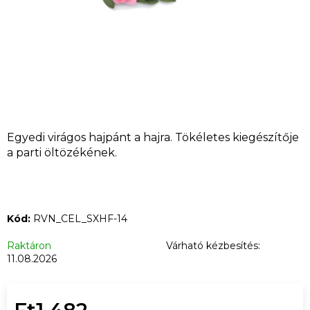
KERESÉS
A
j
á
n
l
Egyedi virágos hajpánt a hajra. Tökéletes kiegészítője
j
a parti öltözékének.
u
k
EUPHORIA
Kód:
RVN_CEL_SXHF-14
T9HC
VIRÁG
Raktáron
Várható kézbesítés:
WHITE
WIDOW
11.08.2026
3
G
Ft10
166