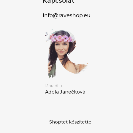
Kapcsolat
info
@
raveshop.eu
Poradí ti
Adéla Janečková
Shoptet készítette