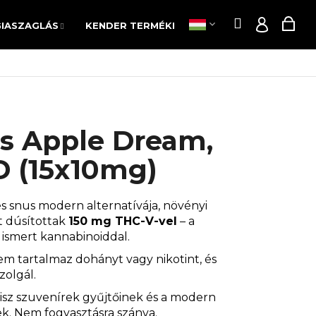
Keresés
Kos
IASZAGLÁS
KENDER TERMÉKEK
POPPERS
AKCI
Keresés
Kos
IASZAGLÁS
KENDER TERMÉKEK
POPPERS
AKCI
Bejelen
Bejelen
s Apple Dream,
 (15x10mg)
s snus modern alternatívája, növényi
t dúsítottak
150 mg THC-V-vel
– a
l ismert kannabinoiddal.
m tartalmaz dohányt vagy nikotint, és
zolgál.
isz szuvenírek gyűjtőinek és a modern
Következő
ek. Nem fogyasztásra szánva.