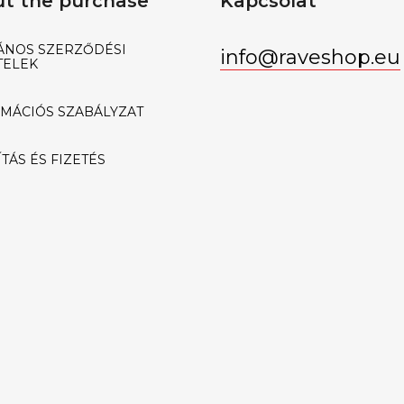
t the purchase
Kapcsolat
ÁNOS SZERZŐDÉSI
info
@
raveshop.eu
TELEK
MÁCIÓS SZABÁLYZAT
TÁS ÉS FIZETÉS