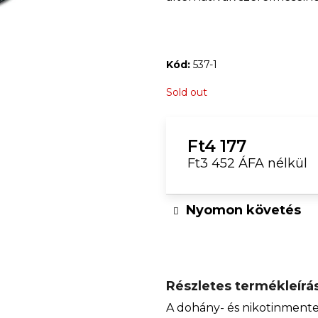
CANAPUFF - BALANCED 99% - T9HC
DJ PÓLÓ 
VIRÁGOK
Ft3 728
Kód:
537-1
Sold out
Ft4 177
Ft3 452 ÁFA nélkül
Egységár:
Nyomon követés
Részletes termékleírá
A dohány- és nikotinmente