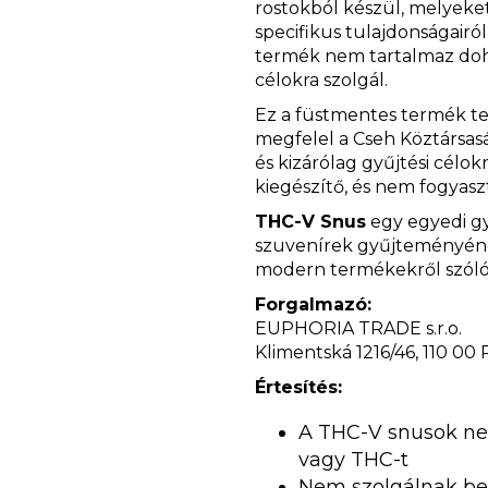
rostokból készül, melyeke
specifikus tulajdonságairó
termék nem tartalmaz dohán
célokra szolgál.
Ez a füstmentes termék te
megfelel a Cseh Köztársas
és kizárólag gyűjtési célo
kiegészítő, és nem fogyaszt
THC-V Snus
egy egyedi gy
szuvenírek gyűjteményéne
modern termékekről szóló 
Forgalmazó:
EUPHORIA TRADE s.r.o.
Klimentská 1216/46, 110 00
Értesítés:
A THC-V snusok ne
vagy THC-t
Nem szolgálnak bet