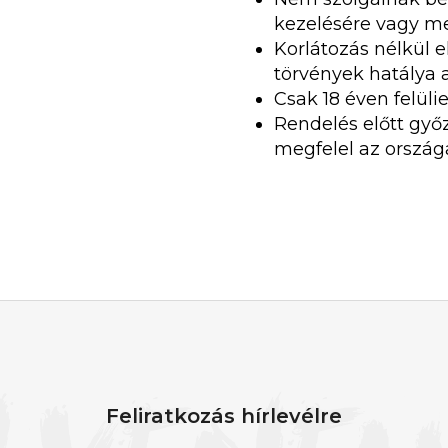
kezelésére vagy m
Korlátozás nélkül e
törvények hatálya a
Csak 18 éven felül
Rendelés előtt győ
megfelel az ország
Feliratkozás hírlevélre