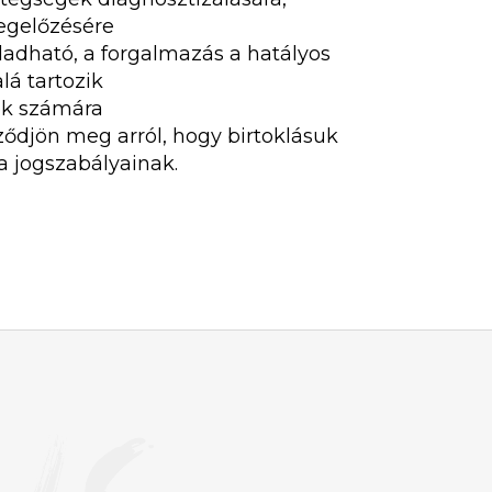
egelőzésére
ladható, a forgalmazás a hatályos
lá tartozik
iek számára
ződjön meg arról, hogy birtoklásuk
a jogszabályainak.