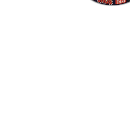
EUPHORIA T9HC VIRÁG WHITE WIDOW
3 G
Ft10 166