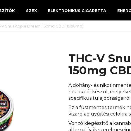
SZÍTŐK
SZEX
ELEKTRONIKUS CIGARETTA
ENERG
SZÍTŐK
SZEX
ELEKTRONIKUS CIGARETTA
ENERG
-V Snus Apple Dream, 150mg CBD (15x10mg)
MIT KERES?
THC-V Snu
KERESÉS
150mg CBD
A dohány- és nikotinmente
Ajánljuk
rostokból készül, melyeke
specifikus tulajdonságairó
Ez a füstmentes termék ne
kizárólag gyűjtési célokra s
Vonzó kiegészítő a kannab
alternatívák szerelmesein