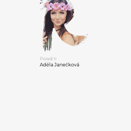
Poradí ti
Adéla Janečková