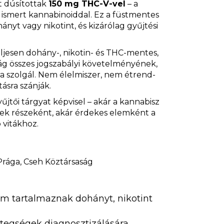
t dúsítottak
150 mg THC-V-vel
– a
l ismert kannabinoiddal. Ez a füstmentes
yt vagy nikotint, és kizárólag gyűjtési
ljesen dohány-, nikotin- és THC-mentes,
ág összes jogszabályi követelményének,
kra szolgál. Nem élelmiszer, nem étrend-
ásra szánják.
űjtői tárgyat képvisel – akár a kannabisz
k részeként, akár érdekes elemként a
vitákhoz.
 Prága, Cseh Köztársaság
m tartalmaznak dohányt, nikotint
egségek diagnosztizálására,