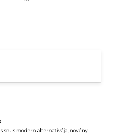
| TIMMY TRUMPET
Ft8 220
s
s snus modern alternatívája, növényi