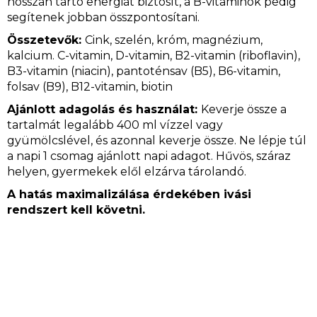
hosszan tartó energiát biztosít, a B-vitaminok pedig
segítenek jobban összpontosítani.
Összetevők:
Cink, szelén, króm, magnézium,
kalcium. C-vitamin, D-vitamin, B2-vitamin (riboflavin),
B3-vitamin (niacin), pantoténsav (B5), B6-vitamin,
folsav (B9), B12-vitamin, biotin
Ajánlott adagolás és használat:
Keverje össze a
tartalmát legalább 400 ml vízzel vagy
gyümölcslével, és azonnal keverje össze. Ne lépje túl
a napi 1 csomag ajánlott napi adagot. Hűvös, száraz
helyen, gyermekek elől elzárva tárolandó.
A hatás maximalizálása érdekében ivási
rendszert kell követni.