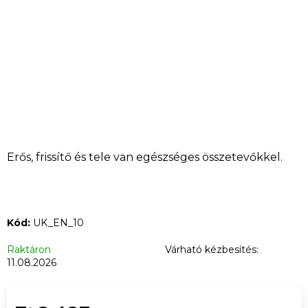
KERESÉS
A
j
á
n
l
j
u
Erős, frissítő és tele van egészséges összetevőkkel.
k
EUPHORIA
Kód:
UK_EN_10
T9HC
LIMONCELLO
VIRÁG
Raktáron
Várható kézbesítés:
3
11.08.2026
G
Ft10
165