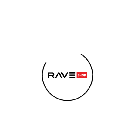
SZÍTŐK
SZEX
ELEKTRONIKUS CIGARETTA
ENERG
MIT KERES?
nabis sörök
KERESÉS
A TERMÉKET JELENLEG E
Ajánljuk
De a többi kategóriát is megte