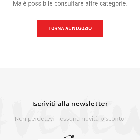
N
Ma è possibile consultare altre categorie.
D
O
?
TORNA AL NEGOZIO
RICERCA
P
I
S
È
i
Iscriviti alla newsletter
D
c
I
o
Non perdetevi nessuna novità o sconto!
P
n
A
s
E-mail