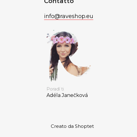
Contatto
info
@
raveshop.eu
Poradí ti
Adéla Janečková
Creato da Shoptet