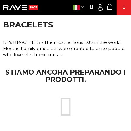
C
Vai
Ricerca
Carrell
M
al
A
Accesso
Indietro
Indietro
contenuto
della
R
BRACELETS
R
CLOTHE
spesa
EUR
C
E
/
O
FEST
L
DJ's BRACELETS - The most famous DJ's in the world.
ACCE
S
L
Electric Family bracelets were created to unite people
INTEGRATOR
A
O
who love electronic music.
S
SESS
T
STIAMO ANCORA PREPARANDO I
SIGARETT
A
ELETTRONICH
PRODOTTI.
T
ANNUSAR
E
L'ENERGI
C
PRODOTT
DI CANAP
E
R
POPPER
C
AZI
A