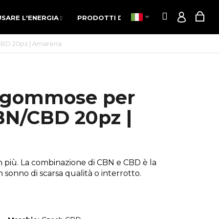
Ricerca
Carr
SARE L'ENERGIA
PRODOTTI DI CANAPA
POPPERS
Ricerca
Carr
SARE L'ENERGIA
PRODOTTI DI CANAPA
POPPERS
Access
Access
dell
dell
BD 20pz | Amarena
spe
spe
 gommose per
BN/CBD 20pz |
n più. La combinazione di CBN e CBD è
la
 sonno di scarsa qualità o interrotto.
Avanti