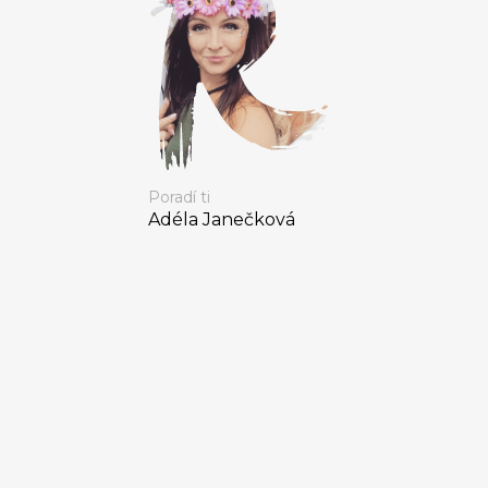
Poradí ti
Adéla Janečková