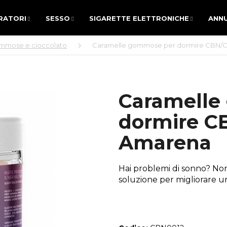
RATORI
SESSO
SIGARETTE ELETTRONICHE
ANNU
RATORI
SESSO
SIGARETTE ELETTRONICHE
ANNU
mmose e cioccolato
Caramelle gommose per dormire CBN/C
SA STATE CERCANDO?
Caramelle
RICERCA
dormire C
Amarena
Si consiglia di
Hai problemi di sonno? No
soluzione per migliorare un