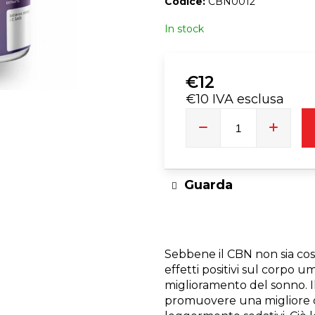
Codice:
CBN0012
T9HC HERBAL MIX RASPBERRY
EUPHORIA T9H
In stock
CHEMDAWG AROMATIC STICK
€9
€12
€10 IVA esclusa
Prezzo
della
misura:
Guarda
Sebbene il CBN non sia così
effetti positivi sul corpo um
miglioramento del sonno. Il
promuovere una migliore qua