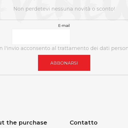
Non perdetevi nessuna novità o sconto!
E-mail
 l'invio acconsento al trattamento dei dati person
ABBONARSI
t the purchase
Contatto