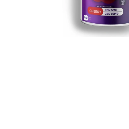
EUPHORIA T9HC FIORE WHITE WIDOW
1 G
€12