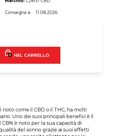
Marchio:
Czech CBD
C FIORE WHITE WIDOW
Consegna a:
11.08.2026
3 G
€28
NEL CARRELLO
 noto come il CBD o il THC, ha molti
ano. Uno dei suoi principali benefici è il
 CBN è noto per la sua capacità di
lità del sonno grazie ai suoi effetti