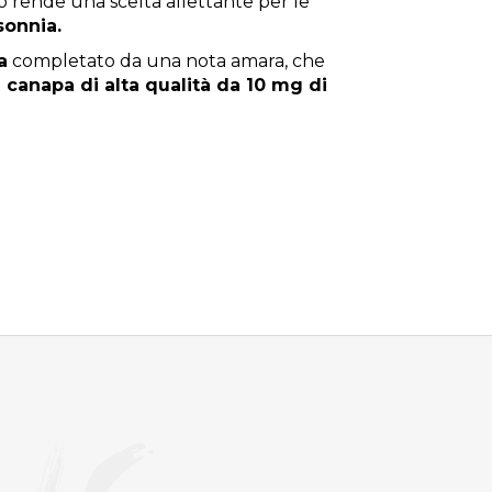
o rende una scelta allettante per le
sonnia.
a
completato da una nota amara, che
i canapa di alta qualità da 10 mg di