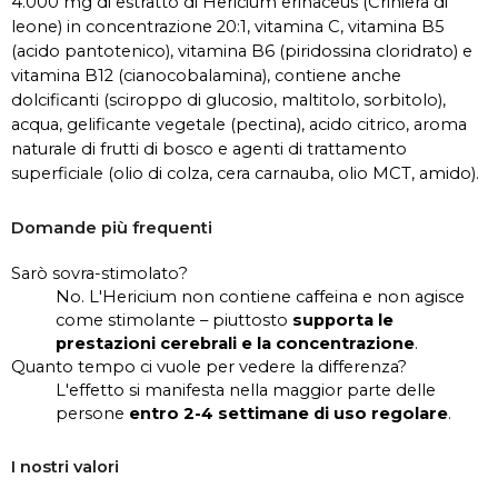
4.000 mg di estratto di Hericium erinaceus (Criniera di
leone) in concentrazione 20:1, vitamina C, vitamina B5
(acido pantotenico), vitamina B6 (piridossina cloridrato) e
vitamina B12 (cianocobalamina), contiene anche
dolcificanti (sciroppo di glucosio, maltitolo, sorbitolo),
acqua, gelificante vegetale (pectina), acido citrico, aroma
naturale di frutti di bosco e agenti di trattamento
superficiale (olio di colza, cera carnauba, olio MCT, amido).
Domande più frequenti
Sarò sovra-stimolato?
No. L'Hericium non contiene caffeina e non agisce
come stimolante – piuttosto
supporta le
prestazioni cerebrali e la concentrazione
.
Quanto tempo ci vuole per vedere la differenza?
L'effetto si manifesta nella maggior parte delle
persone
entro 2-4 settimane di uso regolare
.
I nostri valori