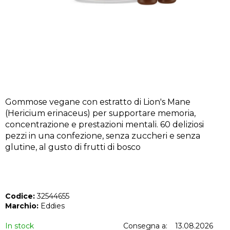
N
D
O
?
Gommose vegane con estratto di Lion's Mane
(Hericium erinaceus) per supportare memoria,
RICERCA
concentrazione e prestazioni mentali. 60 deliziosi
pezzi in una confezione, senza zuccheri e senza
glutine, al gusto di frutti di bosco
S
i
c
o
Codice:
32544655
n
Marchio:
Eddies
s
In stock
Consegna a:
13.08.2026