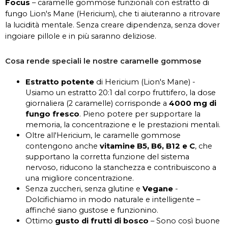
Focus
– caramelle gommose funzionali con estratto di
fungo Lion's Mane (Hericium), che ti aiuteranno a ritrovare
la lucidità mentale. Senza creare dipendenza, senza dover
ingoiare pillole e in più saranno deliziose.
Cosa rende speciali le nostre caramelle gommose
Estratto potente
di Hericium (Lion's Mane) -
Usiamo un estratto 20:1 dal corpo fruttifero, la dose
giornaliera (2 caramelle) corrisponde a
4000 mg di
fungo fresco
. Pieno potere per supportare la
memoria, la concentrazione e le prestazioni mentali.
Oltre all'Hericium, le caramelle gommose
contengono anche
vitamine B5, B6, B12 e C
, che
supportano la corretta funzione del sistema
nervoso, riducono la stanchezza e contribuiscono a
una migliore concentrazione.
Senza zuccheri, senza glutine e
Vegane
-
Dolcifichiamo in modo naturale e intelligente –
affinché siano gustose e funzionino.
Ottimo
gusto di frutti di bosco
– Sono così buone