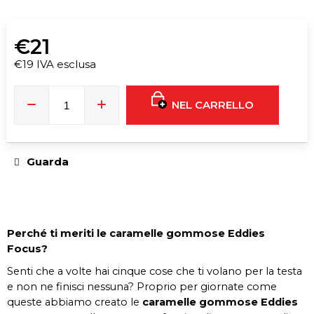
i
g
l
€21
i
€19 IVA esclusa
a
Prezzo
d
della
NEL CARRELLO
i
misura:
T9HC
HERBAL
Guarda
MIX
RASPBERRY
CHEMDAWG
AROMATIC
STICK
€9
Perché ti meriti le caramelle gommose Eddies
Focus?
Senti che a volte hai cinque cose che ti volano per la testa
e non ne finisci nessuna? Proprio per giornate come
queste abbiamo creato le
caramelle gommose Eddies