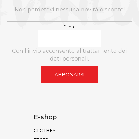
D
I
Non perdetevi nessuna novità o sconto!
P
A
E-mail
G
I
N
Con l'invio acconsento al trattamento dei
A
dati personali.
ABBONARSI
E-shop
CLOTHES