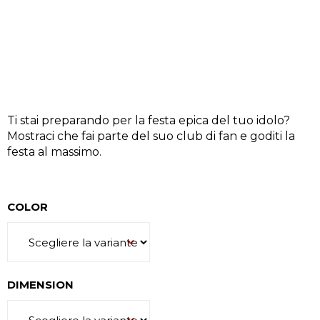
N
D
O
?
Ti stai preparando per la festa epica del tuo idolo?
Mostraci che fai parte del suo club di fan e goditi la
festa al massimo.
RICERCA
COLOR
S
i
c
o
DIMENSION
n
s