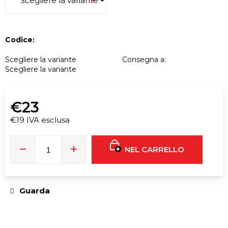
i
g
l
i
Codice:
a
Scegliere la variante
Consegna a:
d
Scegliere la variante
i
€23
EUPHORIA
T9HC
€19 IVA esclusa
FIORE
Prezzo
LIMONCELLO
3
della
G
NEL CARRELLO
misura:
€28
Guarda