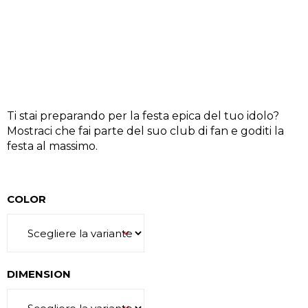
N
D
O
?
Ti stai preparando per la festa epica del tuo idolo?
Mostraci che fai parte del suo club di fan e goditi la
festa al massimo.
RICERCA
COLOR
S
i
c
o
DIMENSION
n
s