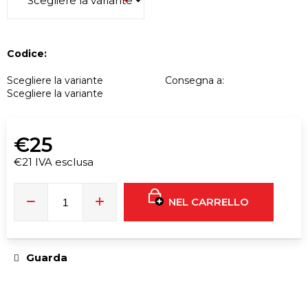
i
g
l
i
Codice:
a
Scegliere la variante
Consegna a:
d
Scegliere la variante
i
€25
F**
PRINCE
€21 IVA esclusa
GOLD
Prezzo
LABEL
30ML
della
NEL CARRELLO
misura:
€16
Guarda