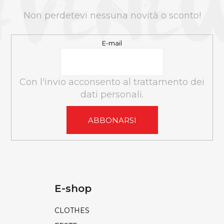
D
I
Non perdetevi nessuna novità o sconto!
P
A
E-mail
G
I
N
Con l'invio acconsento al trattamento dei
A
dati personali.
ABBONARSI
E-shop
CLOTHES