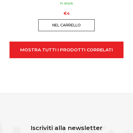
In stock
€4
NEL CARRELLO
MOSTRA TUTTI I PRODOTTI CORRELATI
P
I
È
Iscriviti alla newsletter