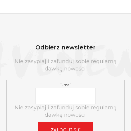
S
T
O
Odbierz newsletter
P
K
Nie zasypiaj i zafunduj sobie regularną
A
dawkę nowości.
E-mail
Nie zasypiaj i zafunduj sobie regularną
dawkę nowości.
ZALOGUJ SIĘ