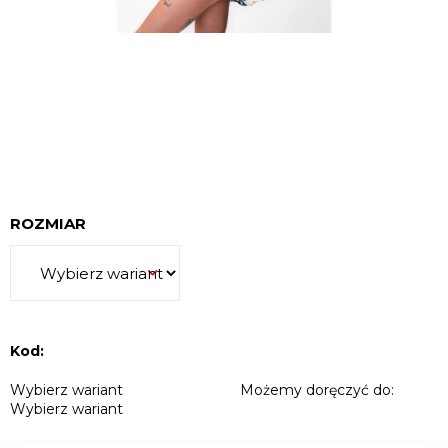
SZUKAJ
P
o
ROZMIAR
l
e
c
a
m
y
Kod:
Wybierz wariant
Możemy doręczyć do:
Wybierz wariant
F**
PRINCE
GOLD