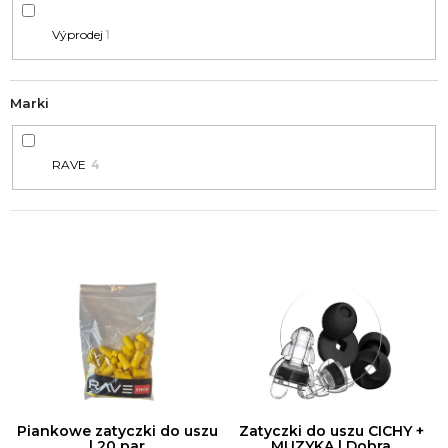
LOTOSU
(NYMPHAEA
Výprodej
1
CAERULEA)
20:1
|
25G
Marki
zł78
RAVE
4
L
I
S
T
A
P
R
Piankowe zatyczki do uszu
Zatyczki do uszu CICHY +
O
| 20 par
MUZYKA | Dobra