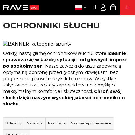
K
Przejść
Szukaj
Koszyk
M
do
O
Zaloguj
Z
Z
treści
S
się
OCHRONNIKI SŁUCHU
powrotem
powrotem
Z
ODZIE
PLN
C
Y
/
Z
IMPREZ
K
ZALO
E
DODATK
Odkryj naszą gamę ochronników słuchu, które
idealnie
G
sprawdzą się w każdej sytuacji - od głośnych imprez
O
SEK
po spokojny sen
. Nasze zatyczki do uszu zapewniają
S
optymalną ochronę przed głośnymi dźwiękami bez
E
Z
pogorszenia jakości muzyki lub rozmów. Wszystkie
PAPIEROS
U
zatyczki do uszu zostały zaprojektowane z myślą o
WĄCHANI
maksymalnym komforcie i skuteczności.
Chroń swój
K
ENERGI
słuch dzięki naszym wysokiej jakości ochronnikom
A
PRODUKT
słuchu.
Z KONOP
S
Z
S
POPPER
?
O
Polecamy
Najtańsze
Najdroższe
Najczęściej sprzedawane
DZIAŁA
R