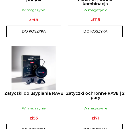
kombinacja
D
W magazynie
W magazynie
U
zł44
zł115
K
T
DO KOSZYKA
DO KOSZYKA
Ó
W
Zatyczki do usypiania RAVE
Zatyczki ochronne RAVE | 2
pary
W magazynie
W magazynie
zł53
zł71