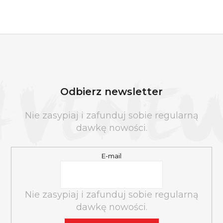
o
n
t
r
o
S
l
T
k
O
i
Odbierz newsletter
P
l
K
i
Nie zasypiaj i zafunduj sobie regularną
A
s
dawkę nowości.
t
y
E-mail
Nie zasypiaj i zafunduj sobie regularną
dawkę nowości.