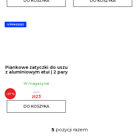
DO KOSZYKA
DO KOSZYKA
VÝPRODEJ
Piankowe zatyczki do uszu
z aluminiowym etui | 2 pary
W magazynie
zł44
–47 %
zł23
DO KOSZYKA
5
pozycji razem
K