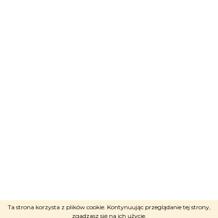
Adele
ci doradzi
NAPISZ PRZEZ KOMUNIKATOR
Opracował Shoptet
Copyright 2026
RAVEshop
.
Ta strona korzysta z plików cookie. Kontynuując przeglądanie tej strony,
Wszystkie prawa zastrzeżone.
zgadzasz się na ich użycie.