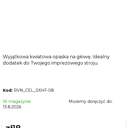
SZUKAJ
P
Wyjątkowa kwiatowa opaska na głowę. Idealny
o
dodatek do Twojego imprezowego stroju.
l
e
c
a
Kod:
RVN_CEL_SXHF-08
m
y
W magazynie
Możemy doręczyć do:
13.8.2026
T9HC
ZIOŁOWA
MIESZANKA