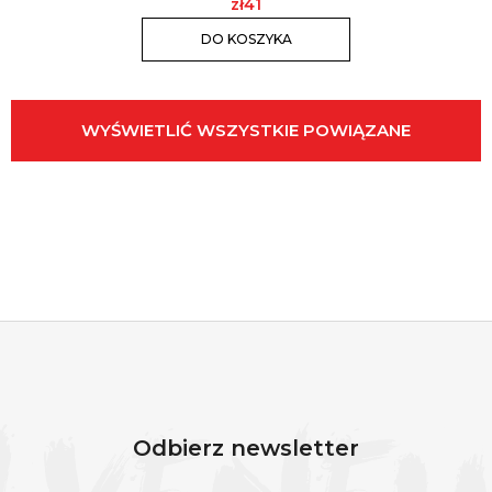
zł41
DO KOSZYKA
WYŚWIETLIĆ WSZYSTKIE POWIĄZANE
PRODUKTY
S
T
O
Odbierz newsletter
P