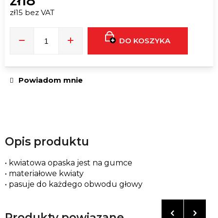
zł18
MALINOWA
CHEMDAWG
zł15 bez VAT
AROMATYCZNY
Cena
PATYCZEK
jednostkowa:
zł41
DO KOSZYKA
Powiadom mnie
Opis produktu
• kwiatowa opaska jest na gumce
• materiałowe kwiaty
• pasuje do każdego obwodu głowy
Produkty powiązane