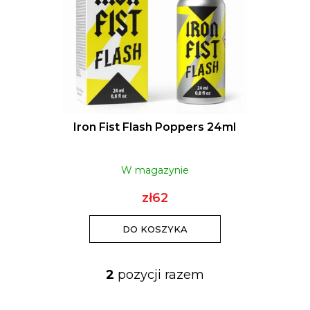
CANAPUFF - BALANCED 99% - T9HC
KOSZULKA D
KWIATY
zł44
Iron Fist Flash Poppers 24ml
W magazynie
zł62
DO KOSZYKA
2
pozycji razem
K
o