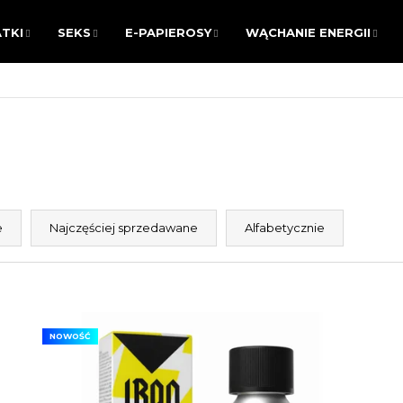
TKI
SEKS
E-PAPIEROSY
WĄCHANIE ENERGII
TKI
SEKS
E-PAPIEROSY
WĄCHANIE ENERGII
CZEGO SZUKASZ?
SZUKAJ
e
Najczęściej sprzedawane
Alfabetycznie
Polecamy
NOWOŚĆ