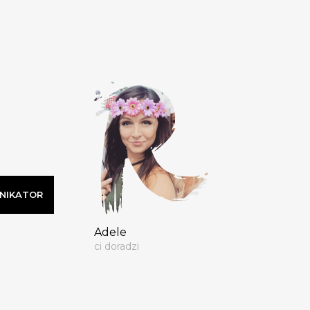
UNIKATOR
Adele
ci doradzi