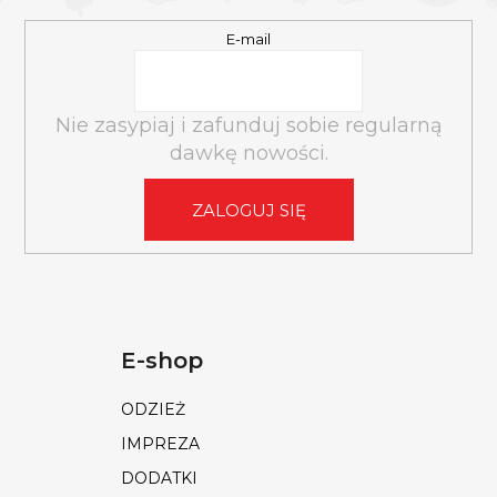
E-mail
Nie zasypiaj i zafunduj sobie regularną
dawkę nowości.
ZALOGUJ SIĘ
E-shop
ODZIEŻ
IMPREZA
DODATKI