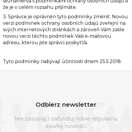
seznámen/a s podmínkami ochrany osobních údajů a
že je v celém rozsahu přijímáte.
3. Správce je oprávněn tyto podmínky změnit. Novou
verzi podmínek ochrany osobních údajů zveřejní na
svých internetových stránkách a zároveň Vám zašle
novou verzi těchto podmínek Vaši e-mailovou
adresu, kterou jste správci poskytl/a.
Tyto podmínky nabývají účinnosti dnem 25.5.2018.
S
T
O
Odbierz newsletter
P
K
Nie zasypiaj i zafunduj sobie regularną
A
dawkę nowości.