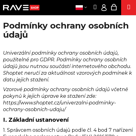
K
Przejść
Szukaj
Koszyk
M
do
O
Zaloguj
Z
Z
treści
S
się
Podmínky ochrany osobních
powrotem
powrotem
Z
ODZIE
PLN
C
údajů
Y
/
Z
IMPREZ
K
ZALO
E
DODATK
Univerzální podmínky ochrany osobních údajů,
G
použitelné pro GDPR. Podmínky ochrany osobních
O
SEK
údajů jsou nutnou součástí internetového obchodu.
S
Shoptet neručí za aktuálnost vzorových podmínek k
E
Z
datu jejich stažení.
PAPIEROS
U
WĄCHANI
Vzorové podmínky ochrany osobních údajů včetně
K
ENERGI
pokynů k jejich úprave ke stažení zde:
A
PRODUKT
https://www.shoptet.cz/univerzalni-podminky-
Z KONOP
S
ochrany-osobnich-udaju/
Z
POPPER
I.
Základní ustanovení
?
DZIAŁA
1. Správcem osobních údajů podle čl. 4 bod 7 nařízení