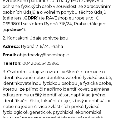
Evropského parlamentu a Rady (EU) 2016/679 o
ochraně fyzických osob v souvislosti se zpracováním
osobních údajů a o volném pohybu těchto údajů
(dále jen: „
GDPR
”) je RAVEshop europe s.r.o IČ
06998011 se sídlem Rybná 716/24, Praha (dále jen:
SZUKAJ
„
správce
“).
2. Kontaktní údaje správce jsou
P
Adresa:
Rybná 716/24, Praha
o
Email:
objednavky@raveshop.c
l
Telefon:
00420
605425960
e
3. Osobními údaji se rozumí veškeré informace o
c
identifikované nebo identifikovatelné fyzické osobě;
a
identifikovatelnou fyzickou osobou je fyzická osoba,
m
kterou lze přímo či nepřímo identifikovat, zejména
y
odkazem na určitý identifikátor, například jméno,
identifikační číslo, lokační údaje, síťový identifikátor
nebo na jeden či více zvláštních prvků fyzické,
EUPHORIA
fyziologické, genetické, psychické, ekonomické,
T9HC
KWIAT