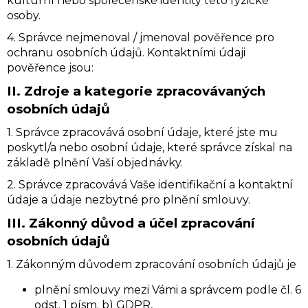
kulturní nebo společenské identity této fyzické
WHITE
osoby.
WIDOW
1
4. Správce nejmenoval / jmenoval pověřence pro
G
ochranu osobních údajů. Kontaktními údaji
zł49
pověřence jsou:
II.
Zdroje a kategorie zpracovávaných
osobních údajů
1. Správce zpracovává osobní údaje, které jste mu
poskytl/a nebo osobní údaje, které správce získal na
základě plnění Vaší objednávky.
2. Správce zpracovává Vaše identifikační a kontaktní
údaje a údaje nezbytné pro plnění smlouvy.
III.
Zákonný důvod a účel zpracování
osobních údajů
1. Zákonným důvodem zpracování osobních údajů je
plnění smlouvy mezi Vámi a správcem podle čl. 6
odst. 1 písm. b) GDPR,