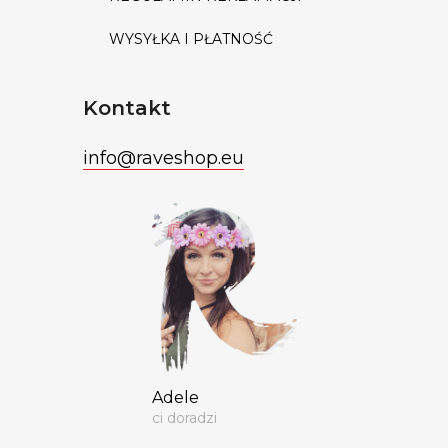
WYSYŁKA I PŁATNOŚĆ
Kontakt
info
@
raveshop.eu
Adele
ci doradzi