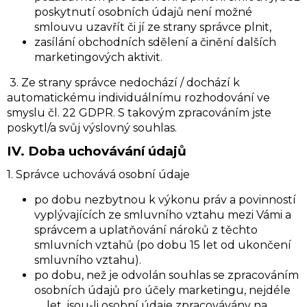
poskytnutí osobních údajů není možné
smlouvu uzavřít či jí ze strany správce plnit,
zasílání obchodních sdělení a činění dalších
marketingových aktivit.
3. Ze strany správce nedochází / dochází k
automatickému individuálnímu rozhodování ve
smyslu čl. 22 GDPR. S takovým zpracováním jste
poskytl/a svůj výslovný souhlas.
IV.
Doba uchovávání údajů
1. Správce uchovává osobní údaje
po dobu nezbytnou k výkonu práv a povinností
vyplývajících ze smluvního vztahu mezi Vámi a
správcem a uplatňování nároků z těchto
smluvních vztahů (po dobu 15 let od ukončení
smluvního vztahu).
po dobu, než je odvolán souhlas se zpracováním
osobních údajů pro účely marketingu, nejdéle
…. let, jsou-li osobní údaje zpracovávány na