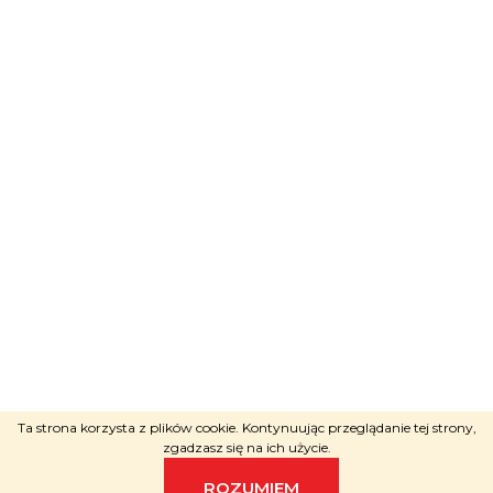
Adele
ci doradzi
NAPISZ PRZEZ KOMUNIKATOR
Opracował Shoptet
Copyright 2026
RAVEshop
.
Ta strona korzysta z plików cookie. Kontynuując przeglądanie tej strony,
Wszystkie prawa zastrzeżone.
zgadzasz się na ich użycie.
ROZUMIEM