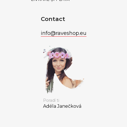
Contact
info
@
raveshop.eu
Poradí ti
Adéla Janečková