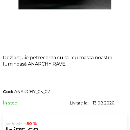
CĂUTARE
V
ă
r
e
Dezlănțuie petrecerea cu stil cu masca noastră
c
luminoasă ANARCHY RAVE.
o
m
a
n
Cod:
ANARCHY_05_02
d
ă
În stoc
Livrare la:
13.08.2026
m
lei151,30
–50 %
CHILOT