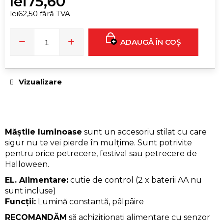
lei75,60
DE
BIKINI
lei62,50 fără TVA
ALL
Evaluare
BLACK
RAVE
preţ:
ADAUGĂ ÎN COŞ
lei129,70
Vizualizare
Măștile luminoase
sunt un accesoriu stilat cu care
sigur nu te vei pierde în mulțime. Sunt potrivite
pentru orice petrecere, festival sau petrecere de
Halloween.
EL. Alimentare:
cutie de control (2 x baterii AA nu
sunt incluse)
Funcții:
Lumină constantă, pâlpâire
RECOMANDĂM
să achiziționați
alimentare cu senzor