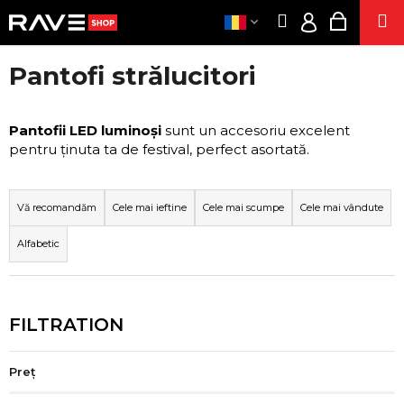
C
Treci
Căutare
Coş
M
la
O
Autentific
Înapoi
Înapoi
conținut
de
Ş
Pantofi strălucitori
CLOTHE
cumpăr
RON
C
/
E
PART
Pantofii LED luminoși
sunt un accesoriu excelent
AUTENTIFIC
C
pentru ținuta ta de festival, perfect asortată.
SUPLIMENT
Ă
S
U
SE
E
T
Vă recomandăm
Cele mai ieftine
Cele mai scumpe
Cele mai vândute
ȚIGĂR
L
A
ELECTRONIC
Alfabetic
E
Ţ
ADULMECAR
C
I
ENERGI
T
PRODUS
?
DI
A
CÂNEP
R
POPPER
E
Preţ
A
ACŢI