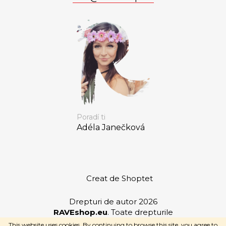
Poradí ti
Adéla Janečková
Creat de Shoptet
Drepturi de autor 2026
RAVEshop.eu
. Toate drepturile
rezervate.
This website uses cookies. By continuing to browse this site, you agree to