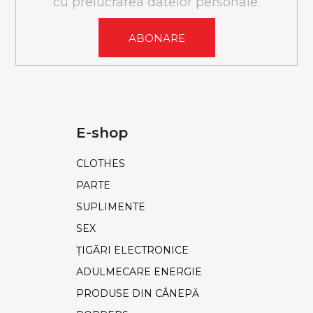
cu prelucrarea datelor personale.
o
r
ABONARE
E-shop
CLOTHES
PARTE
SUPLIMENTE
SEX
ȚIGĂRI ELECTRONICE
ADULMECARE ENERGIE
PRODUSE DIN CÂNEPĂ