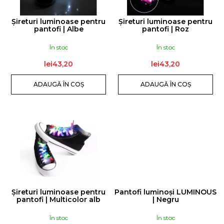
P
DJ
|
R
TIMMY
Șireturi luminoase pentru
Șireturi luminoase pentru
TRUMPET
O
pantofi | Albe
pantofi | Roz
lei119,10
D
În stoc
În stoc
U
lei43,20
lei43,20
S
E
ADAUGĂ ÎN COŞ
ADAUGĂ ÎN COŞ
Șireturi luminoase pentru
Pantofi luminoși LUMINOUS
pantofi | Multicolor alb
| Negru
În stoc
În stoc