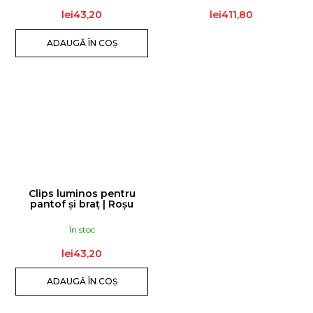
lei43,20
lei411,80
ADAUGĂ ÎN COŞ
Clips luminos pentru
pantof și braț | Roșu
În stoc
lei43,20
ADAUGĂ ÎN COŞ