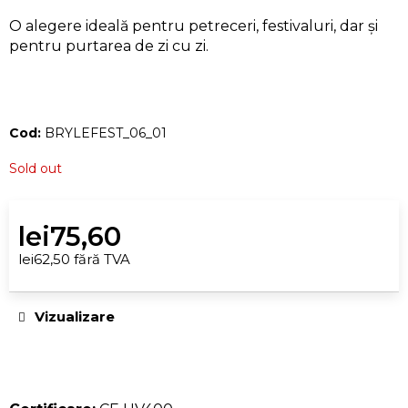
CĂUTARE
O alegere ideală pentru petreceri, festivaluri, dar și
pentru purtarea de zi cu zi.
V
ă
Cod:
BRYLEFEST_06_01
r
e
Sold out
c
o
m
lei75,60
a
lei62,50 fără TVA
n
Evaluare
d
preţ:
Vizualizare
ă
m
3X