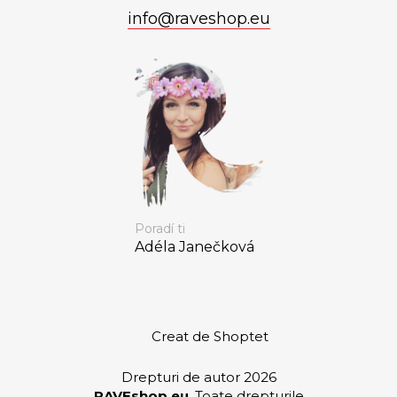
info
@
raveshop.eu
Poradí ti
Adéla Janečková
Creat de Shoptet
Drepturi de autor 2026
RAVEshop.eu
. Toate drepturile