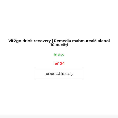
Vit2go drink recovery | Remediu mahmureală alcool
10 bucăți
În stoc
lei104
ADAUGĂ ÎN COŞ