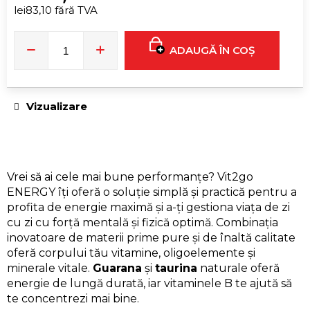
PENTRU
lei83,10 fără TVA
BĂRBAȚI
Evaluare
ȘI
FEMEI
preţ:
CU
ADAUGĂ ÎN COŞ
CUREA
REGLABILĂ
|
NEAGRĂ
lei210,40
Vizualizare
Vrei să ai cele mai bune performanțe? Vit2go
ENERGY îți oferă o soluție simplă și practică pentru a
profita de energie maximă și a-ți gestiona viața de zi
cu zi cu forță mentală și fizică optimă. Combinația
inovatoare de materii prime pure și de înaltă calitate
oferă corpului tău vitamine, oligoelemente și
minerale vitale.
Guarana
și
taurina
naturale oferă
energie de lungă durată, iar vitaminele B te ajută să
te concentrezi mai bine.