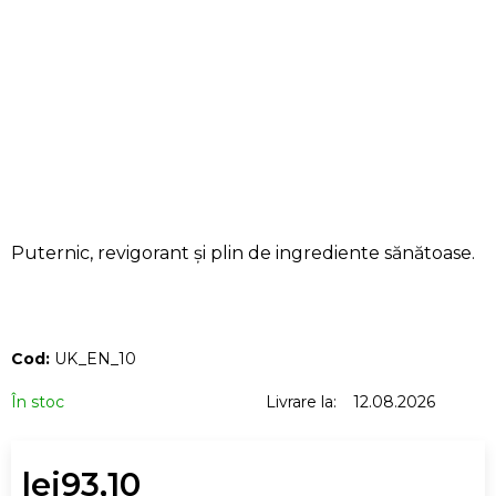
CĂUTARE
V
ă
r
e
c
o
Puternic, revigorant și plin de ingrediente sănătoase.
m
a
n
d
Cod:
UK_EN_10
ă
În stoc
Livrare la:
12.08.2026
m
lei93,10
BORSETĂ