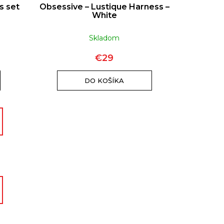
s set
Obsessive – Lustique Harness –
n
White
Skladom
€29
DO KOŠÍKA