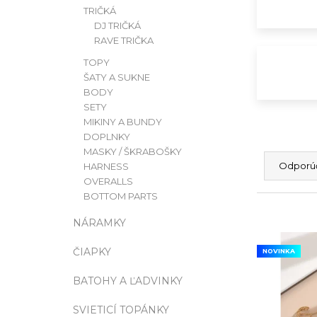
TRIČKÁ
DJ TRIČKÁ
T9HC HERBAL MIX RASPBERRY
CHEMDAWG AROMATIC STICK
RAVE TRIČKA
€9
TOPY
ŠATY A SUKNE
BODY
SETY
MIKINY A BUNDY
DOPLNKY
R
MASKY / ŠKRABOŠKY
A
Odporú
HARNESS
OVERALLS
D
BOTTOM PARTS
E
NÁRAMKY
V
N
Ý
ČIAPKY
I
NOVINKA
P
E
BATOHY A ĽADVINKY
I
P
SVIETICÍ TOPÁNKY