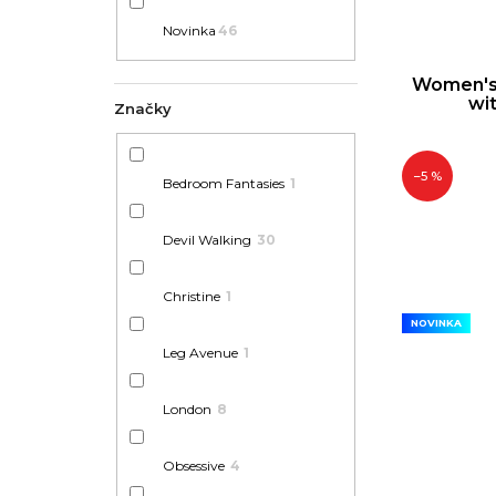
Novinka
46
Women's 
wi
Značky
–5 %
Bedroom Fantasies
1
Devil Walking
30
Christine
1
NOVINKA
Leg Avenue
1
London
8
Obsessive
4