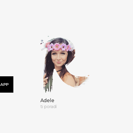
SAPP
Adele
ti poradí