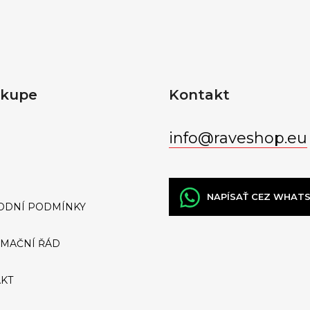
u
ákupe
Kontakt
info
@
raveshop.eu
NAPÍSAŤ CEZ WHAT
ODNÍ PODMÍNKY
MAČNÍ ŘÁD
KT