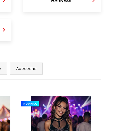
HARNESS
ENDY FRINGE CHEST
ECKLACE
€16
€20
e
Abecedne
NOVINKA