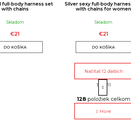
 full-body harness set
Silver sexy full-body harnes
with chains
with chains for wome
Skladom
Skladom
€21
€21
DO KOŠÍKA
DO KOŠÍKA
Načítať 12 ďalších
S
1
11
t
r
O
á
128
položiek celkom
v
n
k
l
Hore
o
á
v
a