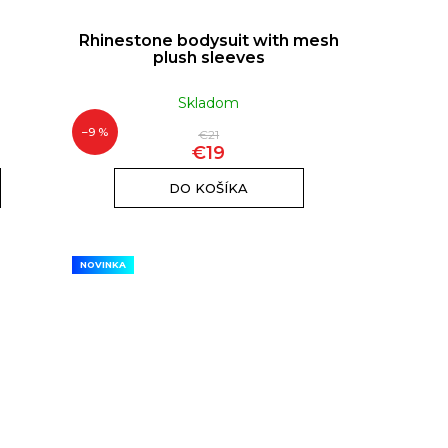
Rhinestone bodysuit with mesh
plush sleeves
Skladom
–9 %
€21
€19
DO KOŠÍKA
NOVINKA