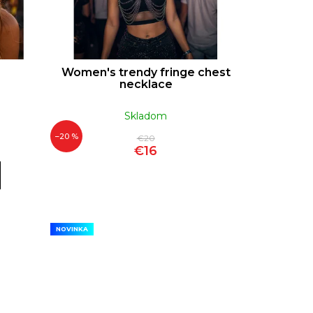
Women's trendy fringe chest
necklace
Skladom
–20 %
€20
€16
NOVINKA