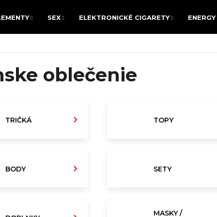
LEMENTY
SEX
ELEKTRONICKÉ CIGARETY
ENERGY 
LEMENTY
SEX
ELEKTRONICKÉ CIGARETY
ENERGY 
POTREBUJETE NÁJSŤ?
ske oblečenie
HĽADAŤ
TRIČKÁ
TOPY
Odporúčame
BODY
SETY
MASKY /