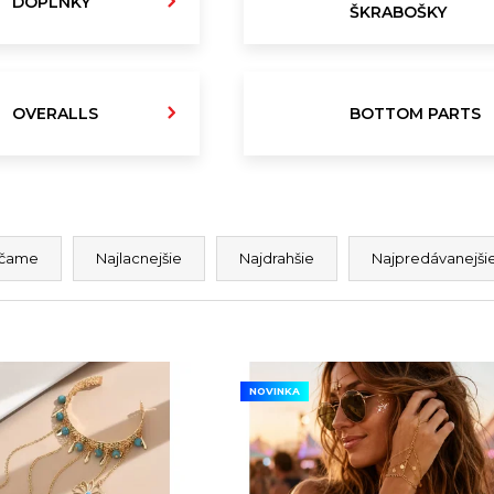
DOPLNKY
ŠKRABOŠKY
DJ TRIČKO TIMMY TRUMPET
WOMEN'S TR
N
€23
OVERALLS
BOTTOM PARTS
čame
Najlacnejšie
Najdrahšie
Najpredávanejši
NOVINKA