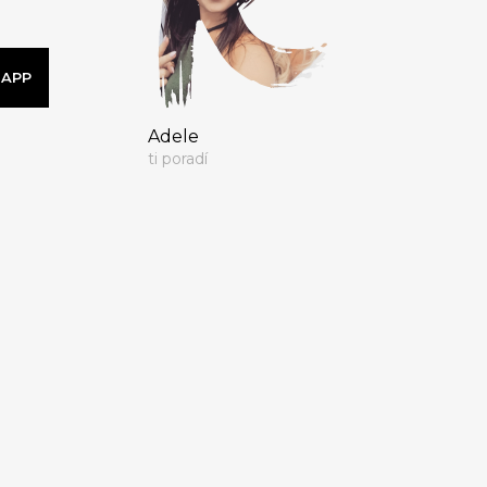
SAPP
Adele
ti poradí