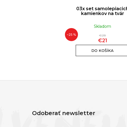
molepiacich kamienkov
03x set samolepiacic
na tvár | 3x
kamienkov na tvár
Skladom
Skladom
–25 %
€28
€28
€20
€21
DO KOŠÍKA
DO KOŠÍKA
Odoberať newsletter