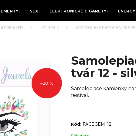
LEMENTY
SEX
ELEKTRONICKÉ CIGARETY
ENERGY 
LEMENTY
SEX
ELEKTRONICKÉ CIGARETY
ENERGY 
 tvár a telo
Tvár a telo
Samolepiace kamienky na tvár 12
POTREBUJETE NÁJSŤ?
Samolepia
HĽADAŤ
tvár 12 - si
–20 %
Samolepiace kamienky na t
Odporúčame
festival.
Kód:
FACEGEM_12