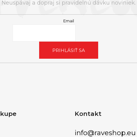
Neuspávaj a dopraj si pravidelnú dávku noviniek.
Email
PRIHLÁSIŤ SA
ákupe
Kontakt
info
@
raveshop.eu