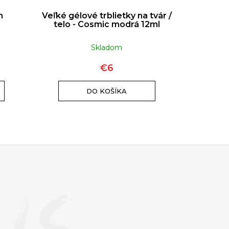
h
Veľké gélové trblietky na tvár /
Veľké gél
telo - Cosmic modrá 12ml
telo 
Skladom
–16 %
€6
DO KOŠÍKA