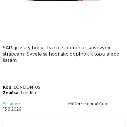
Á
J
S
Ť
?
SARI je zlatý body chain cez ramená s kovovými
strapcami. Skvele sa hodí ako doplnok k topu alebo
šatám.
HĽADAŤ
Kód:
LONDON_05
O
Značka:
London
d
Skladom
Môžeme doručiť do:
p
13.8.2026
o
r