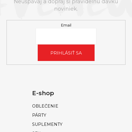
T
Neuspávaj a dopraj si pravidelnú dávku
I
noviniek.
E
Email
PRIHLÁSIŤ SA
E-shop
OBLEČENIE
PÁRTY
SUPLEMENTY