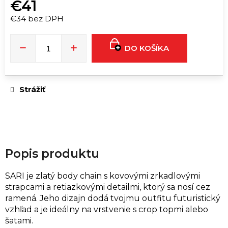
ú
€41
č
€34 bez DPH
a
Jednotková
m
cena:
DO KOŠÍKA
e
EUPHORIA
Strážiť
T9HC
LIMONCELLO
FLOWER
3
G
€28
Popis produktu
SARI je zlatý body chain s kovovými zrkadlovými
strapcami a retiazkovými detailmi, ktorý sa nosí cez
ramená. Jeho dizajn dodá tvojmu outfitu futuristický
vzhľad a je ideálny na vrstvenie s crop topmi alebo
šatami.