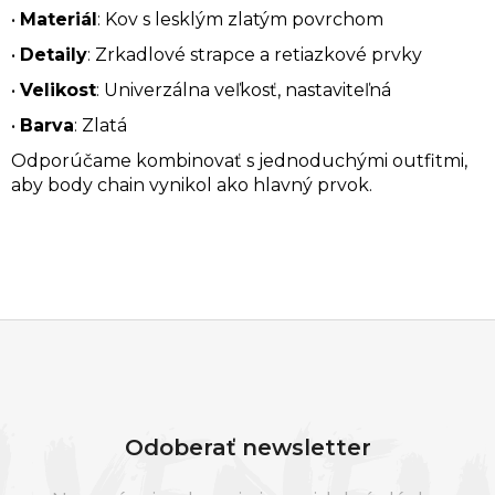
•
Materiál
: Kov s lesklým zlatým povrchom
•
Detaily
: Zrkadlové strapce a retiazkové prvky
•
Velikost
: Univerzálna veľkosť, nastaviteľná
•
Barva
: Zlatá
Odporúčame kombinovať s jednoduchými outfitmi,
aby body chain vynikol ako hlavný prvok.
Z
Á
P
Odoberať newsletter
Ä