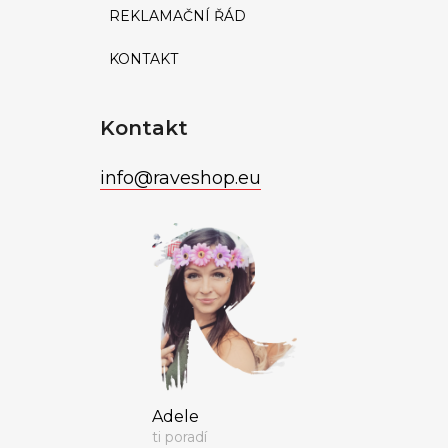
REKLAMAČNÍ ŘÁD
KONTAKT
Kontakt
info
@
raveshop.eu
Adele
ti poradí