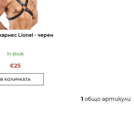
CANAPUFF - BALANCED 99% - T9HC
DJ ТЕНИСКА
ЦВЕТОВЕ
€10
арнес Lionel - черен
In stock
€25
В КОЛИЧКАТА
1
общо артикули
К
о
н
т