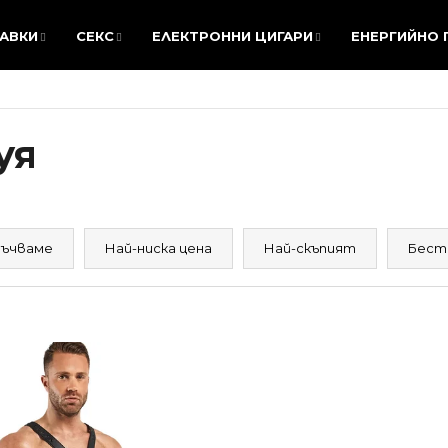
АВКИ
СЕКС
ЕЛЕКТРОННИ ЦИГАРИ
ЕНЕРГИЙНО
АВКИ
СЕКС
ЕЛЕКТРОННИ ЦИГАРИ
ЕНЕРГИЙНО
КАКВО ТЪРСИТЕ?
уя
ТЪРСЕНЕ
ъчваме
Най-ниска цена
Най-скъпият
Бест
Препоръчваме