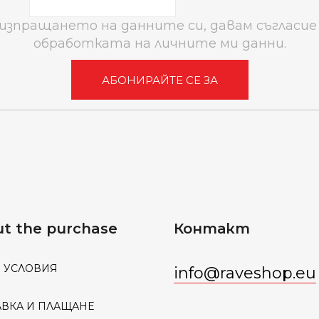
 изпращането на данните си, давам съгласие 
обработката на личните ми данни.
АБОНИРАЙТЕ СЕ ЗА
t the purchase
Контакт
 УСЛОВИЯ
info
@
raveshop.eu
АВКА И ПЛАЩАНЕ