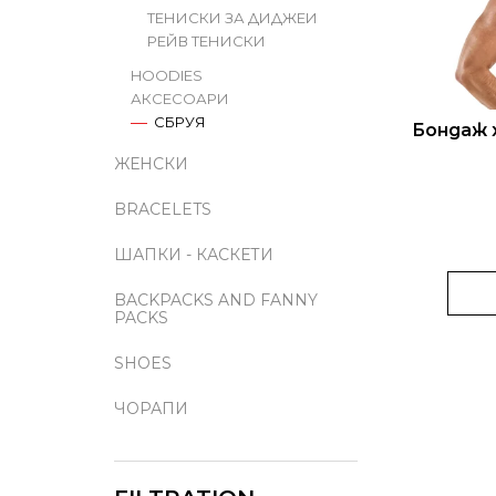
Н
Ъ
Е
ТЕНИСКИ ЗА ДИДЖЕИ
РЕЙВ ТЕНИСКИ
Т
EUPHORIA T9HC ЦВЯТ WHITE WIDOW
К
Н
3 G
HOODIES
А
Н
А
€28
АКСЕСОАРИ
А
П
СБРУЯ
Бондаж х
П
Р
ЖЕНСКИ
Р
О
BRACELETS
О
Д
Д
ШАПКИ - КАСКЕТИ
У
У
К
BACKPACKS AND FANNY
PACKS
К
Т
Т
И
SHOES
И
ЧОРАПИ
Т
Е