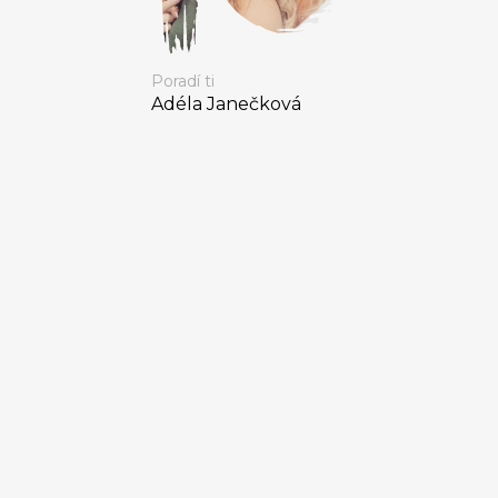
Poradí ti
Adéla Janečková