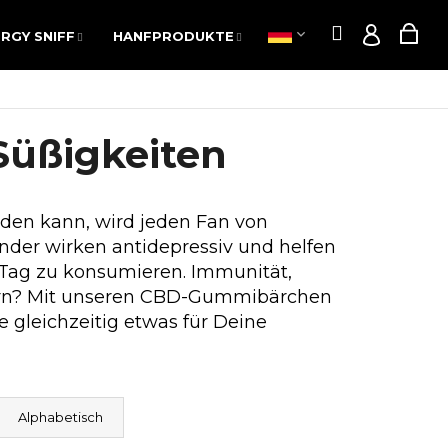
Suchen
War
RGY SNIFF
HANFPRODUKTE
POPPERS
AKTION
Suchen
War
RGY SNIFF
HANFPRODUKTE
POPPERS
AKTION
Login
Login
üßigkeiten
en kann, wird jeden Fan von
der wirken antidepressiv und helfen
m Tag zu konsumieren. Immunität,
dern? Mit unseren CBD-Gummibärchen
 gleichzeitig etwas für Deine
Alphabetisch
Folgende