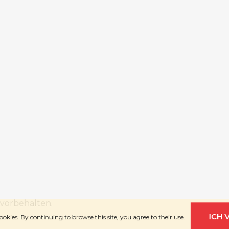
 vorbehalten.
ICH 
ookies. By continuing to browse this site, you agree to their use.