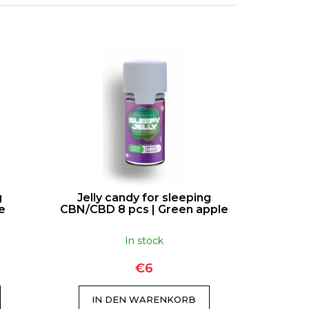
MEN-HALSKETTE MIT
 FÜR DIE BRUST
€16
€20
g
Jelly candy for sleeping
e
CBN/CBD 8 pcs | Green apple
In stock
€6
IN DEN WARENKORB