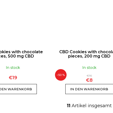
kies with chocolate
CBD Cookies with chocol
ces, 500 mg CBD
pieces, 200 mg CBD
In stock
In stock
–50 %
€16
€19
€8
 DEN WARENKORB
IN DEN WARENKORB
11
Artikel insgesamt
S