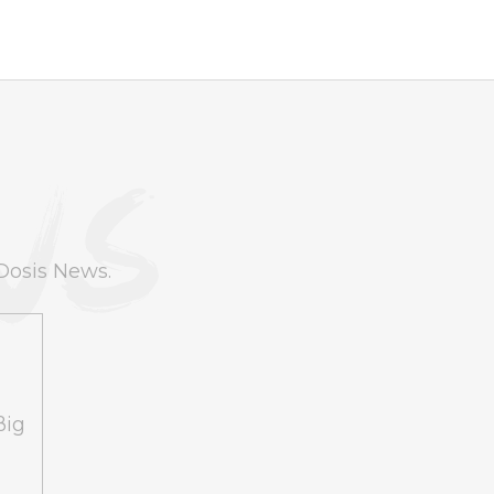
Dosis News.
ßig