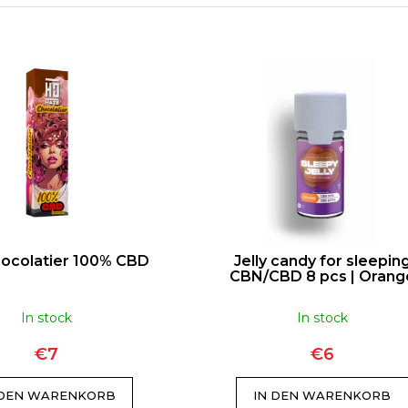
DJ-T-SHIRT TIMMY-TROMPETE
TRENDIGE DA
FRANSEN
€23
ocolatier 100% CBD
Jelly candy for sleepin
CBN/CBD 8 pcs | Orang
In stock
In stock
€7
€6
 DEN WARENKORB
IN DEN WARENKORB