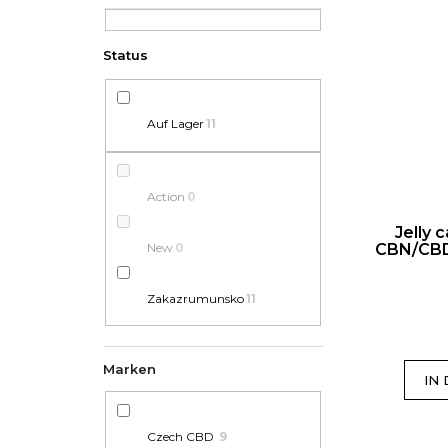
Auf Lager
11
Action
0
Jelly 
New
0
CBN/CBD 
Zakazrumunsko
11
Marken
IN
Czech CBD
9