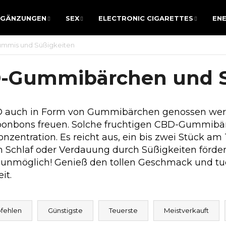
RGÄNZUNGEN
SEX
ELECTRONIC CIGARETTES
ENE
RGÄNZUNGEN
SEX
ELECTRONIC CIGARETTES
ENE
mmis und Süßigkeiten
WAS SUCHEN SIE?
-Gummibärchen und S
SUCHEN
 auch in Form von Gummibärchen genossen werd
bonbons freuen. Solche fruchtigen CBD-Gummibän
onzentration. Es reicht aus, ein bis zwei Stück a
 Schlaf oder Verdauung durch Süßigkeiten för
Wir empfehlen
s unmöglich! Genieß den tollen Geschmack und tue
it.
fehlen
Günstigste
Teuerste
Meistverkauft