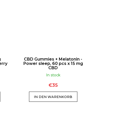
g
CBD Gummies + Melatonin -
erry
Power sleep, 60 pcs x 15 mg
CBD
In stock
€35
IN DEN WARENKORB