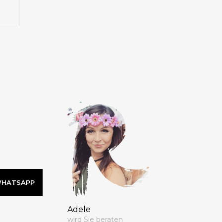
 WHATSAPP
Adele
wird Sie beraten