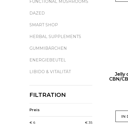
FUNCTIONAL MUSHROOMS
K
T
DAZED
E
SMART SHOP
HERBAL SUPPLEMENTS
GUMMIBÄRCHEN
ENERGIEBEUTEL
LIBIDO & VITALITÄT
Jelly
CBN/CBD
Preis
IN
€
6
€
35