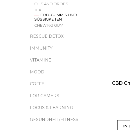
O
E
OILS AND DROPS
D
TEA
T9HC HERBAL MIX RASPBERRY
CBD-GUMMIS UND
L
CHEMDAWG AROMATIC STICK
U
SÜSSIGKEITEN
€9
I
CHEWING GUM
K
S
T
RESCUE DETOX
T
S
IMMUNITY
E
O
VITAMINE
D
R
E
T
MOOD
R
I
CBD Ch
COFFE
P
E
FOR GAMERS
R
R
O
FOCUS & LEARNING
U
D
N
GESUNDHEIT/FITNESS
U
G
IN