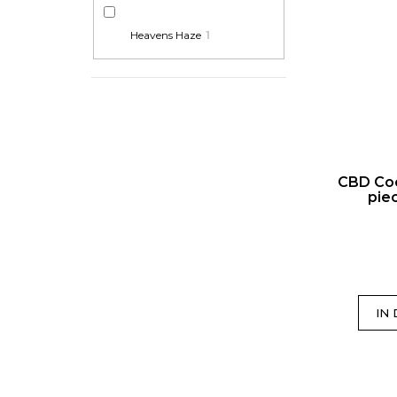
Heavens Haze
1
CBD Coo
pie
IN