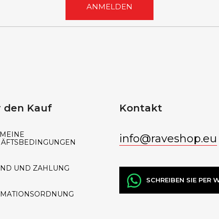
e
ANMELDEN
r
L
i
s
t
e
 den Kauf
Kontakt
MEINE
info
@
raveshop.eu
HÄFTSBEDINGUNGEN
AND UND ZAHLUNG
SCHREIBEN SIE PER
AMATIONSORDNUNG