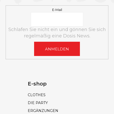
L
E
E-Mail
Schlafen Sie nicht ein und gönnen Sie sich
regelmäßig eine Dosis News.
ANMELDEN
E-shop
CLOTHES
DIE PARTY
ERGÄNZUNGEN