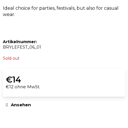
Ideal choice for parties, festivals, but also for casual
wear.
SUCHEN
Artikelnummer:
BRYLEFEST_06_01
W
i
Sold out
r
e
€14
m
p
€12 ohne MwSt.
Verkaufspreis:
f
e
Ansehen
h
l
e