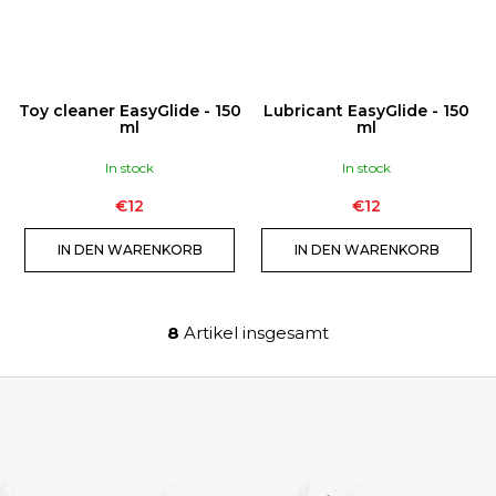
Toy cleaner EasyGlide - 150
Lubricant EasyGlide - 150
ml
ml
In stock
In stock
€12
€12
IN DEN WARENKORB
IN DEN WARENKORB
8
Artikel insgesamt
S
t
e
u
F
e
U
r