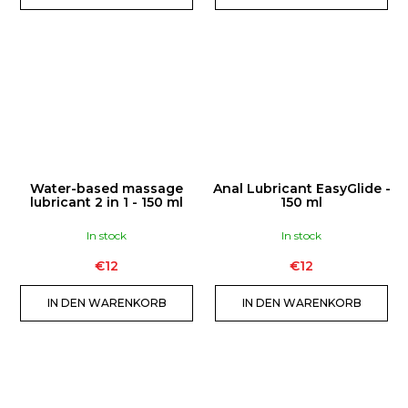
n
RAVE
FAN
|
BLACK
€8
Water-based massage
Anal Lubricant EasyGlide -
lubricant 2 in 1 - 150 ml
150 ml
In stock
In stock
€12
€12
IN DEN WARENKORB
IN DEN WARENKORB