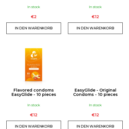
E
P
R
In stock
In stock
R
U
€2
€12
O
N
D
G
IN DEN WARENKORB
IN DEN WARENKORB
SUCHEN
U
K
T
W
E
i
r
e
m
p
Flavored condoms
EasyGlide - Original
f
EasyGlide - 10 pieces
Condoms - 10 pieces
e
In stock
In stock
h
l
€12
€12
e
IN DEN WARENKORB
IN DEN WARENKORB