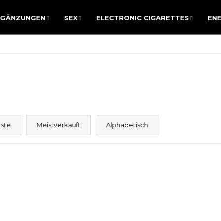
RGÄNZUNGEN
SEX
ELECTRONIC CIGARETTES
ENE
RGÄNZUNGEN
SEX
ELECTRONIC CIGARETTES
ENE
WAS SUCHEN SIE?
SUCHEN
rste
Meistverkauft
Alphabetisch
Wir empfehlen