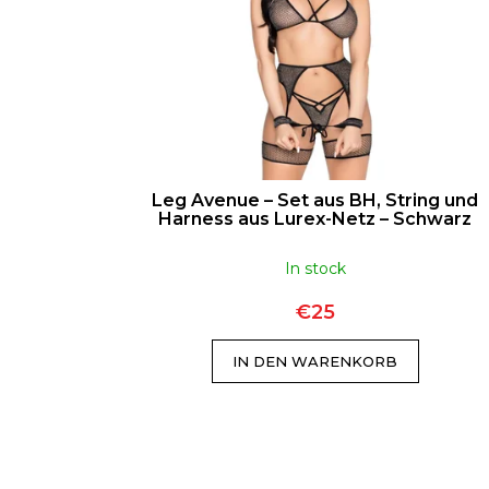
E
O
T9HC HERBAL MIX RASPBERRY
D
R
CHEMDAWG AROMATIC STICK
E
€9
T
R
I
P
E
R
R
Leg Avenue – Set aus BH, String und
Harness aus Lurex-Netz – Schwarz
O
U
D
N
In stock
U
G
€25
K
T
IN DEN WARENKORB
E