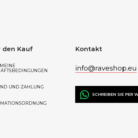
r
L
i
s
t
 den Kauf
Kontakt
e
MEINE
info
@
raveshop.eu
HÄFTSBEDINGUNGEN
AND UND ZAHLUNG
SCHREIBEN SIE PER
AMATIONSORDNUNG