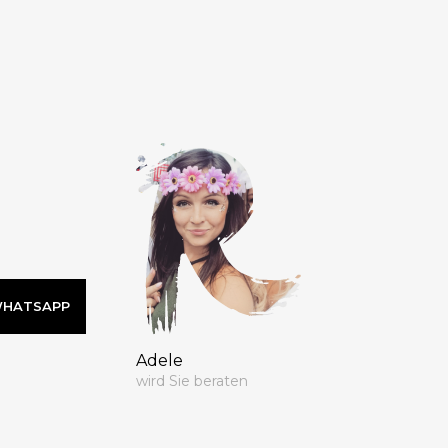
 WHATSAPP
Adele
wird Sie beraten