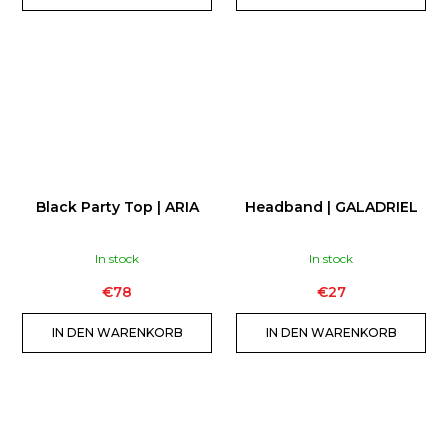
n
3X
KOFFKAIN
ENERGY
SNIFF
1G
|
VALUE
PACK
€49
Black Party Top | ARIA
Headband | GALADRIEL
In stock
In stock
€78
€27
IN DEN WARENKORB
IN DEN WARENKORB