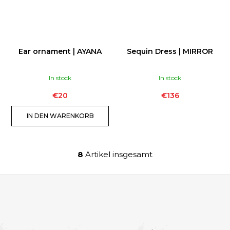
Ear ornament | AYANA
Sequin Dress | MIRROR
In stock
In stock
€20
€136
IN DEN WARENKORB
8
Artikel insgesamt
S
t
e
u
F
e
U
r