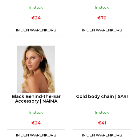
E
P
R
In stock
In stock
R
U
€24
€70
O
N
D
G
IN DEN WARENKORB
IN DEN WARENKORB
SUCHEN
U
K
T
W
E
i
r
e
m
p
Black Behind-the-Ear
Gold body chain | SARI
f
Accessory | NAIMA
e
In stock
In stock
h
l
€24
€41
e
IN DEN WARENKORB
IN DEN WARENKORB