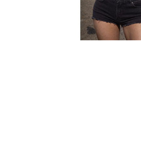
T9HC HERBAL MIX RASPBERRY
CHEMDAWG AROMATIC STICK
€9