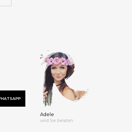
 WHATSAPP
Adele
wird Sie beraten