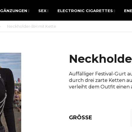
RGÄNZUNGEN
SEX
ELECTRONIC CIGARETTES
ENE
RGÄNZUNGEN
SEX
ELECTRONIC CIGARETTES
ENE
Neckholder-BH mit Kette
WAS SUCHEN SIE?
Neckholde
SUCHEN
Auffälliger Festival-Gurt 
durch drei zarte Ketten au
verleiht dem Outfit einen 
Wir empfehlen
GRÖSSE