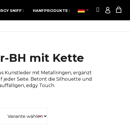
Suchen
War
RGY SNIFF
HANFPRODUKTE
POPPERS
AKTION
Suchen
War
RGY SNIFF
HANFPRODUKTE
POPPERS
AKTION
Login
Login
r-BH mit Kette
aus Kunstleder mit Metallringen, ergänzt
f jeder Seite. Betont die Silhouette und
auffälligen, edgy Touch.
Folgende