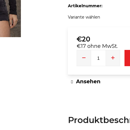
Artikelnummer:
DJ-T-SHIRT TIMMY-TROMPETE
TRENDIGE DA
FRANSEN
Variante wählen
€23
€20
€17 ohne MwSt.
Verkaufspreis:
Ansehen
Produktbesch