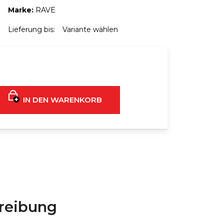
Marke:
RAVE
MEN-HALSKETTE MIT
 FÜR DIE BRUST
Lieferung bis:
Variante wählen
€16
€20
IN DEN WARENKORB
reibung