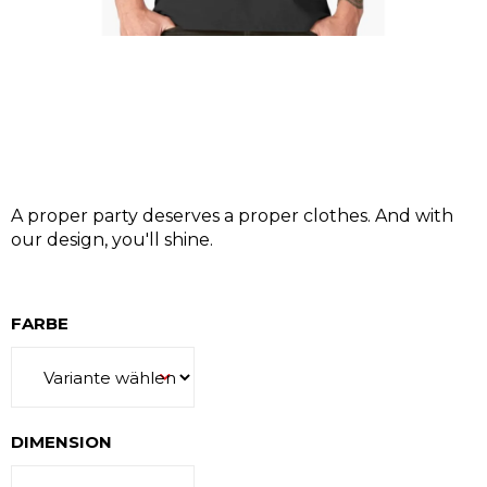
SUCHEN
W
A proper party deserves a proper clothes. And with
i
our design, you'll shine.
r
e
m
FARBE
p
f
e
h
l
DIMENSION
e