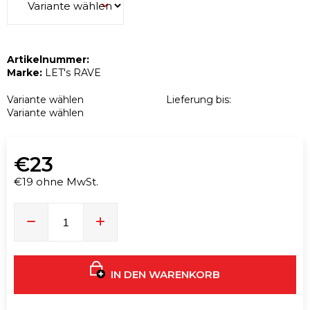
n
EUPHORIA
T9HC
Artikelnummer:
WHITE
Marke:
LET's RAVE
WIDOW
FLOWER
3
Variante wählen
Lieferung bis:
G
Variante wählen
€28
€23
€19 ohne MwSt.
Verkaufspreis:
IN DEN WARENKORB