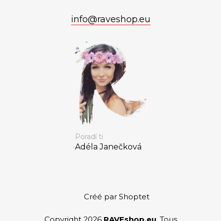
info
@
raveshop.eu
Poradí ti
Adéla Janečková
Créé par Shoptet
Copyright 2026
RAVEshop.eu
. Tous