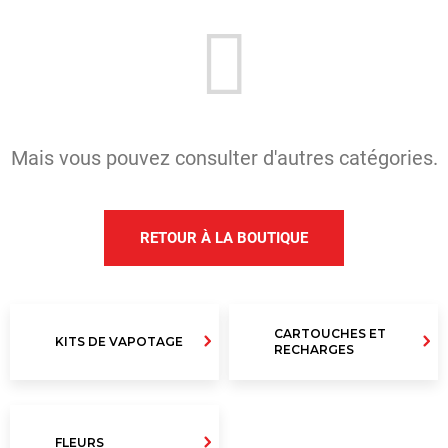
U
S
?
Mais vous pouvez consulter d'autres catégories.
RECHERCHE
RETOUR À LA BOUTIQUE
N
o
u
CARTOUCHES ET
KITS DE VAPOTAGE
s
RECHARGES
r
e
c
FLEURS