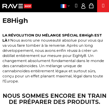
P
Aller
Recherche
Panier
M
au
A
Connexion
Retour
Retour
contenu
d'achat
N
E8High
I
CLOTHE
EUR
Q
E
/
U
PARTIE
R
LA RÉVOLUTION DU MÉLANGE SPÉCIAL E8High EST
CONNEX
E
LÀ !
Nous avons une nouveauté absolue pour vous qui
SUPPLÉMENT
C
va vous faire tomber à la renverse. Après un long
H
développement, nous avons enfin réussi à créer un
SEX
distillat entièrement sur mesure pour Eighty8. Un
E
CIGARETTE
changement absolument fondamental dans le monde
R
ÉLECTRONIQUE
des cannabinoïdes. Un mélange unique de
C
SENTI
cannabinoïdes entièrement légaux et surtout sûrs,
H
L'ÉNERGI
conçu pour un effet planant maximal, légal dans toute
PRODUIT
E
l'Europe.
À BASE D
Z
CHANVR
-
NOUS SOMMES ENCORE EN TRAIN
POPPER
V
DE PRÉPARER DES PRODUITS.
O
ACT