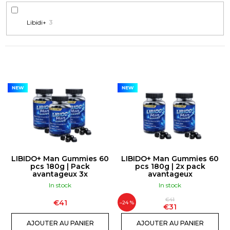
o
m
Libidi+
3
m
a
n
d
L
o
I
NEW
NEW
n
S
s
T
E
T-
D
SHIRT
DJ
E
LIBIDO+ Man Gummies 60
LIBIDO+ Man Gummies 60
|
S
pcs 180g | Pack
pcs 180g | 2x pack
TIMMY
avantageux 3x
avantageux
TRUMPET
P
In stock
In stock
€23
R
€41
€41
O
–24 %
€31
D
AJOUTER AU PANIER
AJOUTER AU PANIER