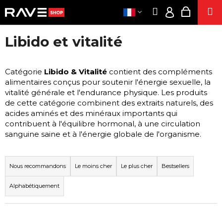
P
Aller
Recherche
Panier
M
au
A
Connexion
Retour
Retour
contenu
d'achat
N
Libido et vitalité
I
CLOTHE
EUR
Q
E
/
U
PARTIE
R
Catégorie
Libido & Vitalité
contient des compléments
CONNEX
E
alimentaires conçus pour soutenir l'énergie sexuelle, la
SUPPLÉMENT
C
vitalité générale et l'endurance physique. Les produits
H
de cette catégorie combinent des extraits naturels, des
SEX
acides aminés et des minéraux importants qui
E
CIGARETTE
contribuent à l'équilibre hormonal, à une circulation
R
ÉLECTRONIQUE
sanguine saine et à l'énergie globale de l'organisme.
C
SENTI
H
L'ÉNERGI
T
PRODUIT
E
R
Nous recommandons
Le moins cher
Le plus cher
Bestsellers
À BASE D
Z
I
CHANVR
Alphabétiquement
-
D
POPPER
V
E
O
ACT
S