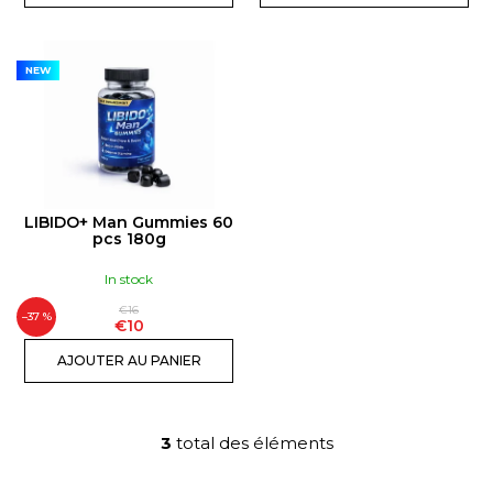
U
I
T
NEW
S
LIBIDO+ Man Gummies 60
pcs 180g
In stock
€16
–37 %
€10
AJOUTER AU PANIER
3
total des éléments
C
o