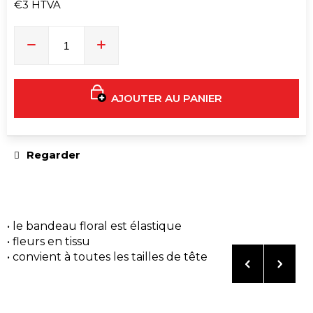
o
€3 HTVA
m
Prix
de
m
la
a
mesure:
n
d
AJOUTER AU PANIER
o
n
s
Regarder
EUPHORIA
T9HC
FLEUR
WHITE
• le bandeau floral est élastique
WIDOW
3
• fleurs en tissu
G
• convient à toutes les tailles de tête
€28