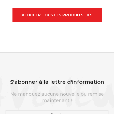
AFFICHER TOUS LES PRODUITS LIÉS
P
I
E
S'abonner à la lettre d'information
D
D
Ne manquez aucune nouvelle ou remise
E
maintenant !
P
A