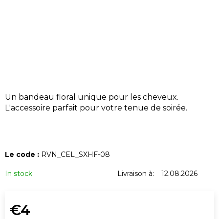
U
S
?
Un bandeau floral unique pour les cheveux.
RECHERCHE
L'accessoire parfait pour votre tenue de soirée.
N
o
Le code :
RVN_CEL_SXHF-08
u
s
In stock
Livraison à:
12.08.2026
r
e
€4
c