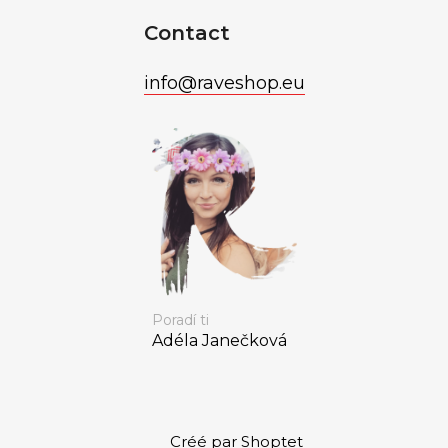
Contact
info
@
raveshop.eu
Poradí ti
Adéla Janečková
Créé par Shoptet