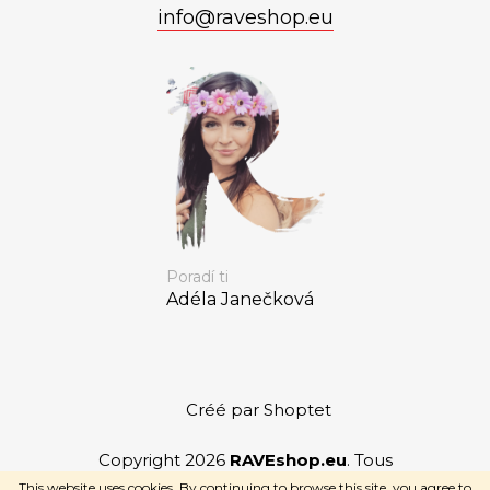
info
@
raveshop.eu
Poradí ti
Adéla Janečková
Créé par Shoptet
Copyright 2026
RAVEshop.eu
. Tous
droits réservés.
This website uses cookies. By continuing to browse this site, you agree to