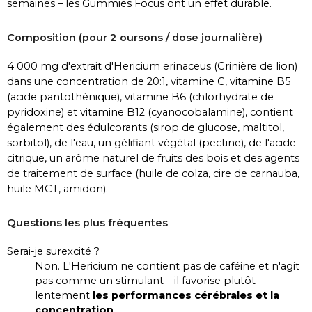
semaines – les Gummies Focus ont un effet durable.
Composition (pour 2 oursons / dose journalière)
4 000 mg d'extrait d'Hericium erinaceus (Crinière de lion)
dans une concentration de 20:1, vitamine C, vitamine B5
(acide pantothénique), vitamine B6 (chlorhydrate de
pyridoxine) et vitamine B12 (cyanocobalamine), contient
également des édulcorants (sirop de glucose, maltitol,
sorbitol), de l'eau, un gélifiant végétal (pectine), de l'acide
citrique, un arôme naturel de fruits des bois et des agents
de traitement de surface (huile de colza, cire de carnauba,
huile MCT, amidon).
Questions les plus fréquentes
Serai-je surexcité ?
Non. L'Hericium ne contient pas de caféine et n'agit
pas comme un stimulant – il favorise plutôt
lentement
les performances cérébrales et la
concentration
.