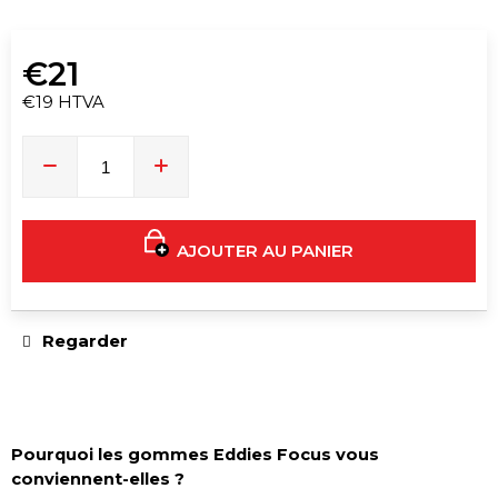
o
m
m
€21
a
€19 HTVA
n
Prix
d
de
o
la
mesure:
n
s
AJOUTER AU PANIER
BAS
DE
BIKINI
Regarder
ALL
BLACK
RAVE
€25
Pourquoi les gommes Eddies Focus vous
conviennent-elles ?