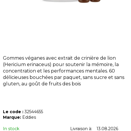
U
S
?
Gommes véganes avec extrait de crinière de lion
RECHERCHE
(Hericium erinaceus) pour soutenir la mémoire, la
concentration et les performances mentales. 60
délicieuses bouchées par paquet, sans sucre et sans
N
gluten, au goût de fruits des bois
o
u
s
r
Le code :
32544655
e
Marque:
Eddies
c
In stock
Livraison à:
13.08.2026